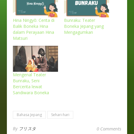
Hina Ningyō: Cerita di
Bunraku: Teater
Balik Boneka Hina
Boneka Jepang yang
dalam Perayaan Hina
Mengagumkan
Matsuri
Mengenal Teater
Bunraku, Seni
Bercerita lewat
Sandiwara Boneka
Bahasa Jepang
Sehari-hari
By
フリスタ
0 Comments