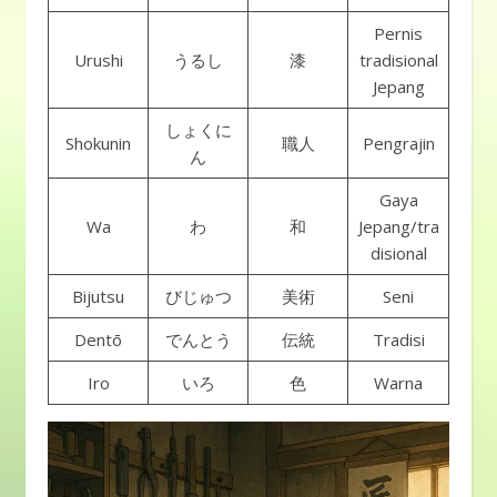
Pernis
Urushi
うるし
漆
tradisional
Jepang
しょくに
Shokunin
職人
Pengrajin
ん
Gaya
Wa
わ
和
Jepang/tra
disional
Bijutsu
びじゅつ
美術
Seni
Dentō
でんとう
伝統
Tradisi
Iro
いろ
色
Warna