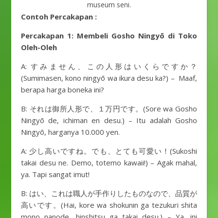
museum seni.
Contoh Percakapan :
Percakapan 1: Membeli Gosho Ningyō di Toko
Oleh-Oleh
A: すみません、この人形はいくらですか？
(Sumimasen, kono ningyō wa ikura desu ka?) – Maaf,
berapa harga boneka ini?
B: それは御所人形で、１万円です。(Sore wa Gosho
Ningyō de, ichiman en desu.) – Itu adalah Gosho
Ningyō, harganya 10.000 yen.
A: 少し高いですね。でも、とても可愛い！(Sukoshi
takai desu ne. Demo, totemo kawaii!) – Agak mahal,
ya. Tapi sangat imut!
B: はい、これは職人が手作りしたものなので、品質が
高いです。(Hai, kore wa shokunin ga tezukuri shita
mono nanode, hinshitsu ga takai desu.) – Ya, ini