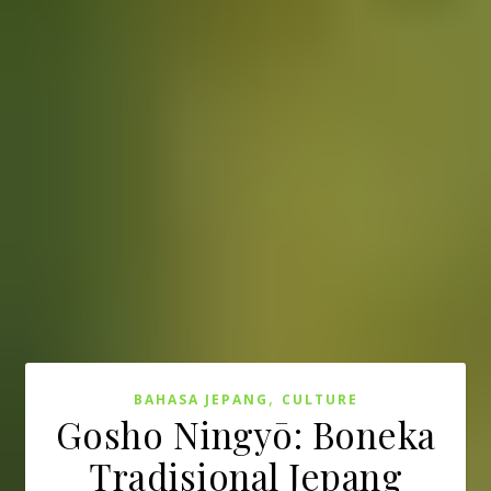
,
BAHASA JEPANG
CULTURE
Gosho Ningyō: Boneka
Tradisional Jepang