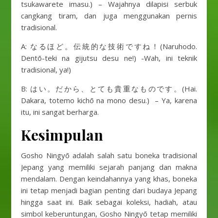
tsukawarete imasu.) – Wajahnya dilapisi serbuk
cangkang tiram, dan juga menggunakan pernis
tradisional.
A: なるほど。伝統的な技術ですね！(Naruhodo.
Dentō-teki na gijutsu desu ne!) -Wah, ini teknik
tradisional, ya!)
B: はい。だから、とても貴重なものです。(Hai.
Dakara, totemo kichō na mono desu.) – Ya, karena
itu, ini sangat berharga.
Kesimpulan
Gosho Ningyō adalah salah satu boneka tradisional
Jepang yang memiliki sejarah panjang dan makna
mendalam. Dengan keindahannya yang khas, boneka
ini tetap menjadi bagian penting dari budaya Jepang
hingga saat ini. Baik sebagai koleksi, hadiah, atau
simbol keberuntungan, Gosho Ningyō tetap memiliki