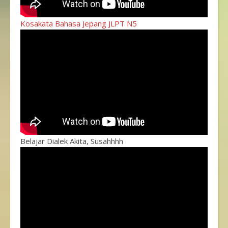
Kosakata Bahasa Jepang JLPT N5
Belajar Dialek Akita, Susahhhh