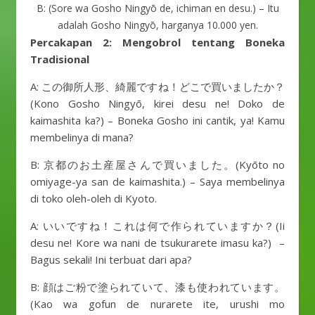
B: (Sore wa Gosho Ningyō de, ichiman en desu.) – Itu
adalah Gosho Ningyō, harganya 10.000 yen.
Percakapan 2: Mengobrol tentang Boneka
Tradisional
A: この御所人形、綺麗ですね！どこで買いましたか？
(Kono Gosho Ningyō, kirei desu ne! Doko de
kaimashita ka?) – Boneka Gosho ini cantik, ya! Kamu
membelinya di mana?
B: 京都のお土産屋さんで買いました。(Kyōto no
omiyage-ya san de kaimashita.) – Saya membelinya
di toko oleh-oleh di Kyoto.
A: いいですね！これは何で作られていますか？(Ii
desu ne! Kore wa nani de tsukurarete imasu ka?) –
Bagus sekali! Ini terbuat dari apa?
B: 顔はご粉で塗られていて、漆も使われています。
(Kao wa gofun de nurarete ite, urushi mo