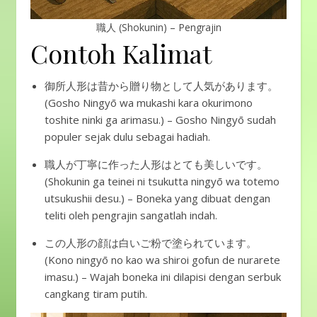
職人 (Shokunin) – Pengrajin
Contoh Kalimat
御所人形は昔から贈り物として人気があります。
(Gosho Ningyō wa mukashi kara okurimono
toshite ninki ga arimasu.) – Gosho Ningyō sudah
populer sejak dulu sebagai hadiah.
職人が丁寧に作った人形はとても美しいです。
(Shokunin ga teinei ni tsukutta ningyō wa totemo
utsukushii desu.) – Boneka yang dibuat dengan
teliti oleh pengrajin sangatlah indah.
この人形の顔は白いご粉で塗られています。
(Kono ningyō no kao wa shiroi gofun de nurarete
imasu.) – Wajah boneka ini dilapisi dengan serbuk
cangkang tiram putih.