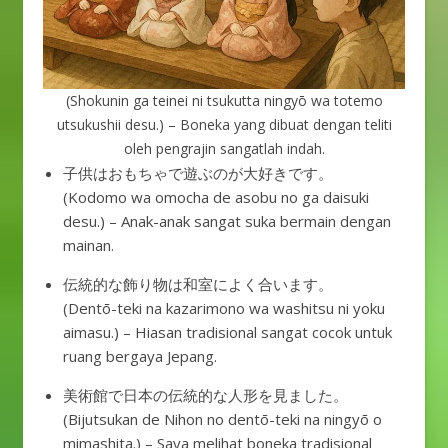
(Shokunin ga teinei ni tsukutta ningyō wa totemo
utsukushii desu.) – Boneka yang dibuat dengan teliti
oleh pengrajin sangatlah indah.
子供はおもちゃで遊ぶのが大好きです。
(Kodomo wa omocha de asobu no ga daisuki
desu.) – Anak-anak sangat suka bermain dengan
mainan.
伝統的な飾り物は和室によく合います。
(Dentō-teki na kazarimono wa washitsu ni yoku
aimasu.) – Hiasan tradisional sangat cocok untuk
ruang bergaya Jepang.
美術館で日本の伝統的な人形を見ました。
(Bijutsukan de Nihon no dentō-teki na ningyō o
mimashita.) – Saya melihat boneka tradisional