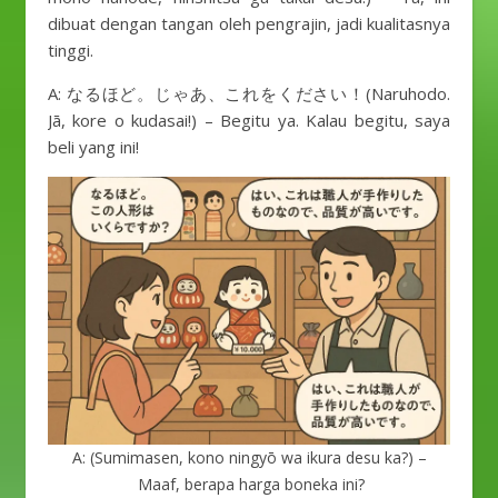
dibuat dengan tangan oleh pengrajin, jadi kualitasnya
tinggi.
A: なるほど。じゃあ、これをください！(Naruhodo.
Jā, kore o kudasai!) – Begitu ya. Kalau begitu, saya
beli yang ini!
A: (Sumimasen, kono ningyō wa ikura desu ka?) –
Maaf, berapa harga boneka ini?