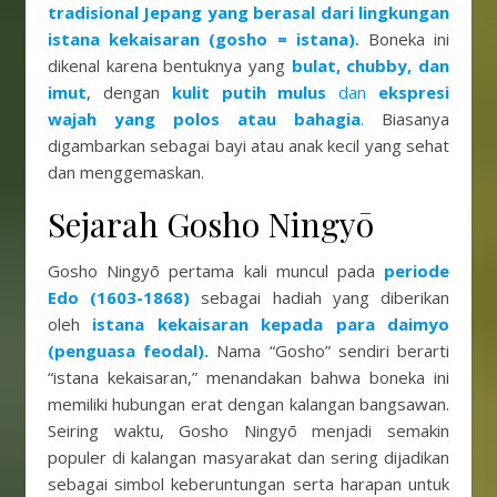
tradisional Jepang yang berasal dari lingkungan
istana kekaisaran (gosho = istana).
Boneka ini
dikenal karena bentuknya yang
bulat, chubby, dan
imut
, dengan
kulit putih mulus
dan
ekspresi
wajah yang polos atau bahagia
.
Biasanya
digambarkan sebagai bayi atau anak kecil yang sehat
dan menggemaskan.
Sejarah Gosho Ningyō
Gosho Ningyō pertama kali muncul pada
periode
Edo (1603-1868)
sebagai hadiah yang diberikan
oleh
istana kekaisaran kepada para daimyo
(penguasa feodal).
Nama “Gosho” sendiri berarti
“istana kekaisaran,” menandakan bahwa boneka ini
memiliki hubungan erat dengan kalangan bangsawan.
Seiring waktu, Gosho Ningyō menjadi semakin
populer di kalangan masyarakat dan sering dijadikan
sebagai simbol keberuntungan serta harapan untuk