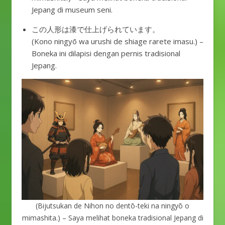
Jepang di museum seni.
この人形は漆で仕上げられています。
(Kono ningyō wa urushi de shiage rarete imasu.) –
Boneka ini dilapisi dengan pernis tradisional
Jepang.
(Bijutsukan de Nihon no dentō-teki na ningyō o
mimashita.) – Saya melihat boneka tradisional Jepang di