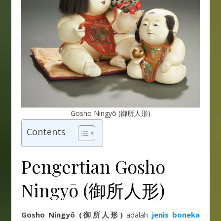
Gosho Ningyō (御所人形)
Contents
Pengertian Gosho
Ningyō (御所人形)
Gosho Ningyō (御所人形)
adalah
jenis boneka