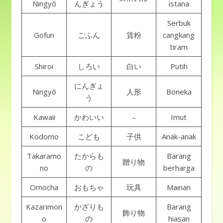
Ningyō
んぎょう
istana
Serbuk
Gofun
ごふん
賃粉
cangkang
tiram
Shiroi
しろい
白い
Putih
にんぎょ
Ningyō
人形
Boneka
う
Kawaii
かわいい
–
Imut
Kodomo
こども
子供
Anak-anak
Takaramo
たからも
Barang
贈り物
no
の
berharga
Omocha
おもちゃ
玩具
Mainan
Kazarimon
かざりも
Barang
飾り物
o
の
hiasan