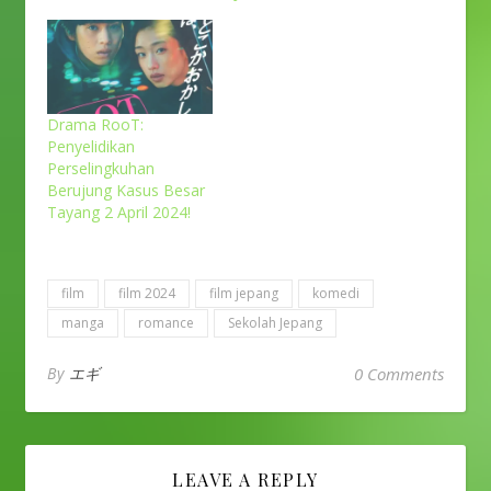
Drama RooT:
Penyelidikan
Perselingkuhan
Berujung Kasus Besar
Tayang 2 April 2024!
film
film 2024
film jepang
komedi
manga
romance
Sekolah Jepang
By
エギ
0 Comments
LEAVE A REPLY