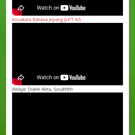
Kosakata Bahasa Jepang JLPT N5
Belajar Dialek Akita, Susahhhh