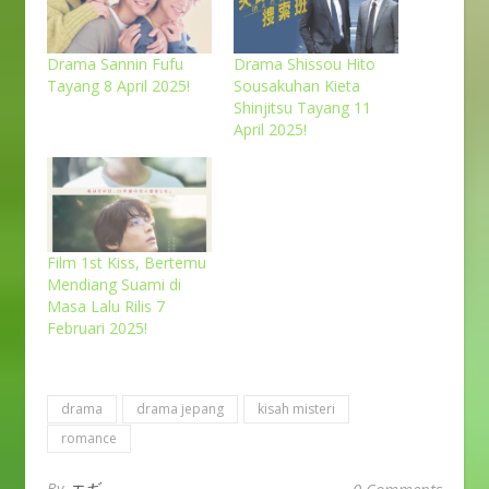
Drama Sannin Fufu
Drama Shissou Hito
Tayang 8 April 2025!
Sousakuhan Kieta
Shinjitsu Tayang 11
April 2025!
Film 1st Kiss, Bertemu
Mendiang Suami di
Masa Lalu Rilis 7
Februari 2025!
drama
drama jepang
kisah misteri
romance
By
エギ
0 Comments