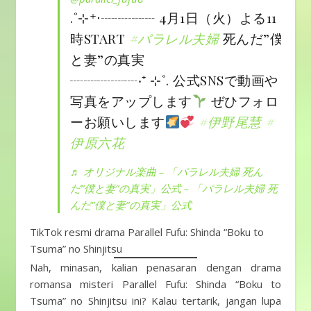
.˚⊹⁺‧┈┈┈┈ 4月1日（火）よる11
時START
#パラレル夫婦
死んだ”僕
と妻”の真実
┈┈┈┈┈‧⁺ ⊹˚. 公式SNSで動画や
写真をアップします
ぜひフォロ
ーお願いします
#伊野尾慧
#
伊原六花
♬ オリジナル楽曲 – 「パラレル夫婦 死ん
だ”僕と妻”の真実」公式 – 「パラレル夫婦 死
んだ”僕と妻”の真実」公式
TikTok resmi drama Parallel Fufu: Shinda “Boku to
Tsuma” no Shinjitsu
Nah, minasan, kalian penasaran dengan drama
romansa misteri Parallel Fufu: Shinda “Boku to
Tsuma” no Shinjitsu ini? Kalau tertarik, jangan lupa