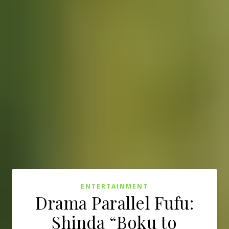
ENTERTAINMENT
Drama Parallel Fufu:
Shinda “Boku to