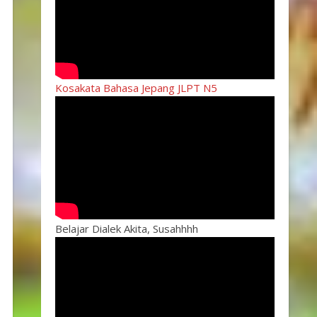
Kosakata Bahasa Jepang JLPT N5
Belajar Dialek Akita, Susahhhh