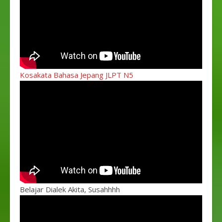
Kosakata Bahasa Jepang JLPT N5
Belajar Dialek Akita, Susahhhh