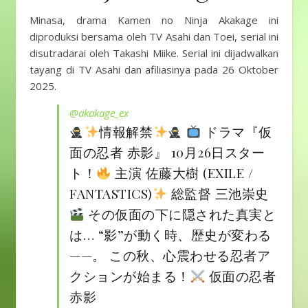
Minasa, drama Kamen no Ninja Akakage ini
diproduksi bersama oleh TV Asahi dan Toei, serial ini
disutradarai oleh Takashi Miike. Serial ini dijadwalkan
tayang di TV Asahi dan afiliasinya pada 26 Oktober
2025.
@akakage_ex
情報解禁
ドラマ『仮
面の忍者 赤影』 10月26日スター
ト！
主演 佐藤大樹 (EXILE /
FANTASTICS)
総監督 三池崇史
その仮面の下に隠された真実と
は… “影”が動く時、歴史が変わる
——。 この秋、心震わせる忍者ア
クションが始まる！
仮面の忍者
赤影