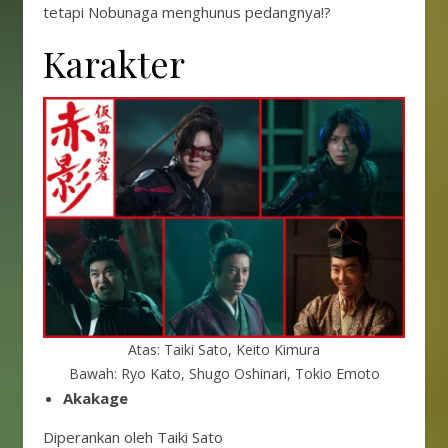
tetapi Nobunaga menghunus pedangnya!?
Karakter
Atas: Taiki Sato, Keito Kimura
Bawah: Ryo Kato, Shugo Oshinari, Tokio Emoto
Akakage
Diperankan oleh Taiki Sato