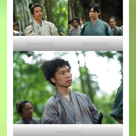
Masaki Nakao
Atomu Mizuishi
Keisuke Shiba