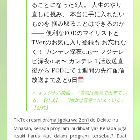
ることになった6人。 人生のやり
直しに挑み、 本当に手に入れたい
ものを 掴み取ることはできるのか
─── 便利なFODのマイリストと
TVerのお気に入り登録も お忘れな
く！ カンテレ深夜0:15〜 フジテレ
ビ深夜0:45〜 カンテレ１話放送直
後から FODにて１週間の先行配信
放送まであと9日
♬ オリジナル楽曲 – 『地獄は善意で出来てい
る』【公式】 – 『地獄は善意で出来ている』
【公式】
TikTok resmi drama Jigoku wa Zen’i de Dekite Iru
Minasan, kenapa program ini dibuat ya? Kenapa juga
Itsuki harus ikut dalam program tersebut? Buat