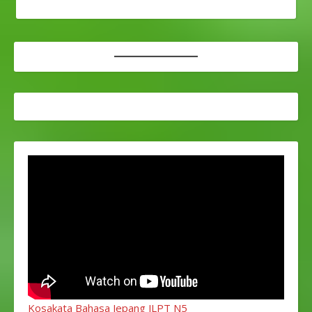
Kosakata Bahasa Jepang JLPT N5