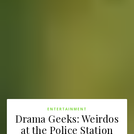
ENTERTAINMENT
Drama Geeks: Weirdos
at the Police Station