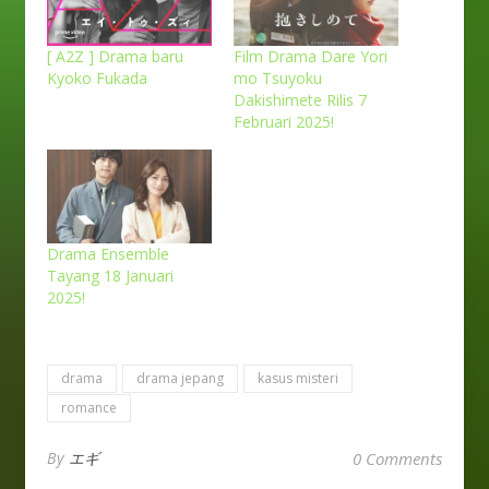
[ A2Z ] Drama baru
Film Drama Dare Yori
Kyoko Fukada
mo Tsuyoku
Dakishimete Rilis 7
Februari 2025!
Drama Ensemble
Tayang 18 Januari
2025!
drama
drama jepang
kasus misteri
romance
By
エギ
0 Comments