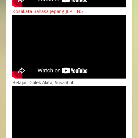
Kosakata Bahasa Jepang JLPT N5
Belajar Dialek Akita, Susahhhh