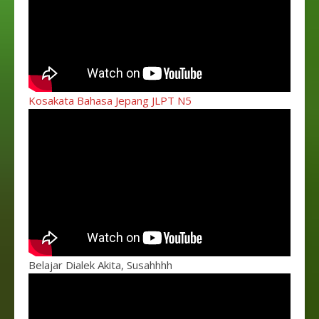
Kosakata Bahasa Jepang JLPT N5
Belajar Dialek Akita, Susahhhh