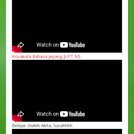
Kosakata Bahasa Jepang JLPT N5
Belajar Dialek Akita, Susahhhh