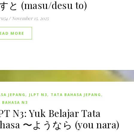
と (masu/desu to)
ru54
/
November 15, 2025
EAD MORE
,
,
,
SA JEPANG
JLPT N3
TATA BAHASA JEPANG
 BAHASA N3
PT N3: Yuk Belajar Tata
ahasa 〜ようなら (you nara)