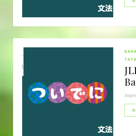
R
BAHA
TATA
JL
Ba
nuge
R