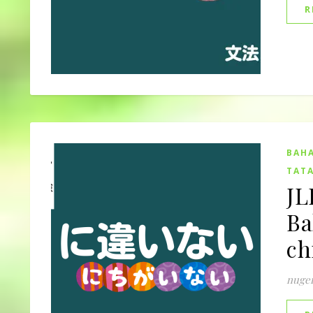
R
BAHA
TATA
JL
B
ch
nuge