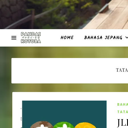
HOME
BAHASA JEPANG
TATA
BAHA
TATA
JL