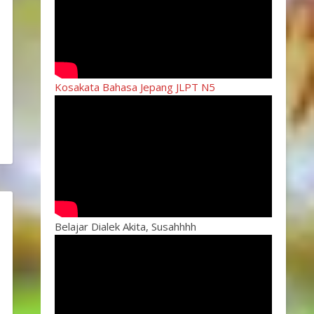
Kosakata Bahasa Jepang JLPT N5
Belajar Dialek Akita, Susahhhh