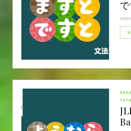
です
nuge
R
BAHA
TATA
JL
B