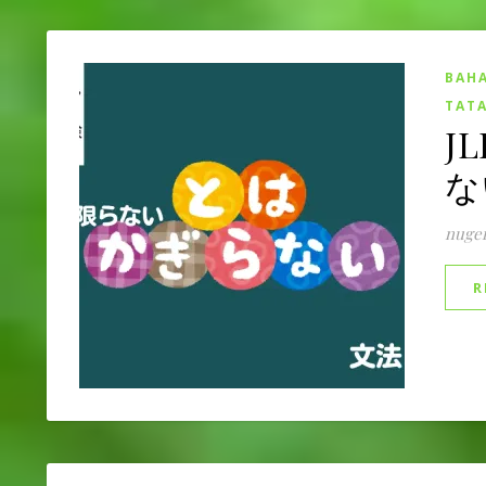
BAHA
TATA
JL
ない
nuge
R