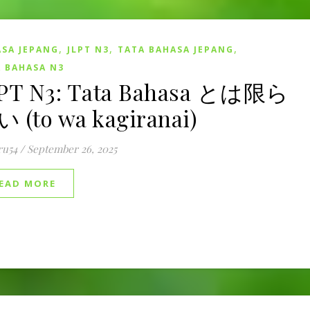
,
,
,
SA JEPANG
JLPT N3
TATA BAHASA JEPANG
 BAHASA N3
PT N3: Tata Bahasa とは限ら
 (to wa kagiranai)
ru54
/
September 26, 2025
EAD MORE