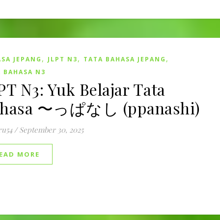
,
,
,
SA JEPANG
JLPT N3
TATA BAHASA JEPANG
 BAHASA N3
PT N3: Yuk Belajar Tata
ahasa 〜っぱなし (ppanashi)
ru54
/
September 30, 2025
EAD MORE