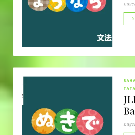
nuge
R
BAHA
TATA
JL
Ba
nuge