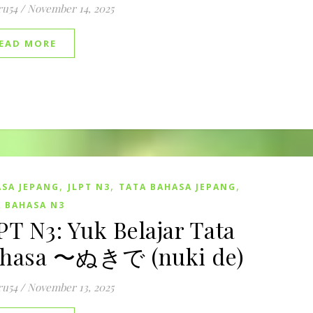
ru54
/
November 14, 2025
EAD MORE
,
,
,
SA JEPANG
JLPT N3
TATA BAHASA JEPANG
 BAHASA N3
PT N3: Yuk Belajar Tata
hasa 〜ぬきで (nuki de)
ru54
/
November 13, 2025