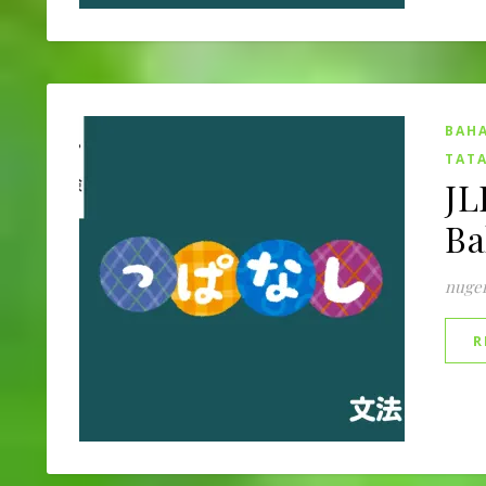
BAHA
TATA
JL
B
nuge
R