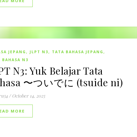
EAD MORE
,
,
,
SA JEPANG
JLPT N3
TATA BAHASA JEPANG
 BAHASA N3
PT N3: Yuk Belajar Tata
hasa 〜ついでに (tsuide ni)
ru54
/
October 14, 2025
EAD MORE