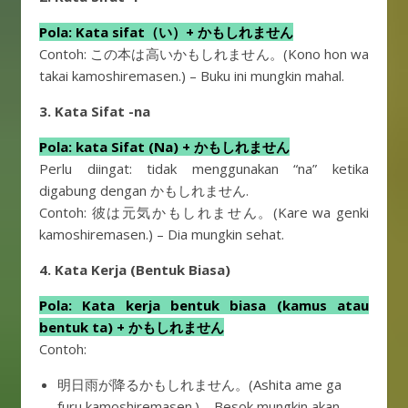
Pola: Kata sifat（い）+ かもしれません
Contoh: この本は高いかもしれません。(Kono hon wa
takai kamoshiremasen.) – Buku ini mungkin mahal.
3. Kata Sifat -na
Pola: kata Sifat (Na) + かもしれません
Perlu diingat: tidak menggunakan “na” ketika
digabung dengan かもしれません.
Contoh: 彼は元気かもしれません。(Kare wa genki
kamoshiremasen.) – Dia mungkin sehat.
4. Kata Kerja (Bentuk Biasa)
Pola: Kata kerja bentuk biasa (kamus atau
bentuk ta) + かもしれません
Contoh:
明日雨が降るかもしれません。(Ashita ame ga
furu kamoshiremasen.) – Besok mungkin akan