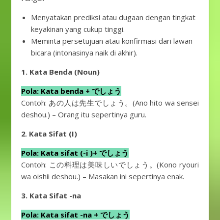
Menyatakan prediksi atau dugaan dengan tingkat
keyakinan yang cukup tinggi.
Meminta persetujuan atau konfirmasi dari lawan
bicara (intonasinya naik di akhir).
1.
Kata Benda (Noun)
Pola: Kata benda + でしょう
Contoh: あの人は先生でしょう。(Ano hito wa sensei
deshou.) – Orang itu sepertinya guru.
2
.
Kata Sifat (I)
Pola: Kata sifat (-i )+ でしょう
Contoh: この料理は美味しいでしょう。(Kono ryouri
wa oishii deshou.) – Masakan ini sepertinya enak.
3. Kata Sifat -na
Pola: Kata sifat -na + でしょう