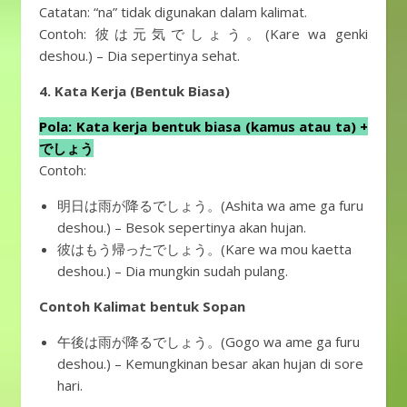
Catatan: “na” tidak digunakan dalam kalimat.
Contoh: 彼は元気でしょう。(Kare wa genki
deshou.) – Dia sepertinya sehat.
4. Kata Kerja (Bentuk Biasa)
Pola: Kata kerja bentuk biasa (kamus atau ta) +
でしょう
Contoh:
明日は雨が降るでしょう。(Ashita wa ame ga furu
deshou.) – Besok sepertinya akan hujan.
彼はもう帰ったでしょう。(Kare wa mou kaetta
deshou.) – Dia mungkin sudah pulang.
Contoh Kalimat
bentuk Sopan
午後は雨が降るでしょう。(Gogo wa ame ga furu
deshou.) – Kemungkinan besar akan hujan di sore
hari.