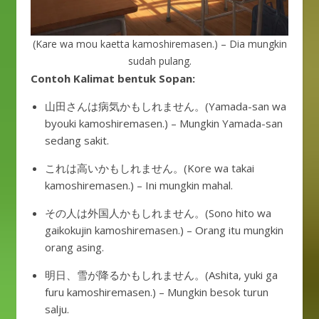
(Kare wa mou kaetta kamoshiremasen.) – Dia mungkin
sudah pulang.
Contoh Kalimat
bentuk Sopan:
山田さんは病気かもしれません。(Yamada-san wa
byouki kamoshiremasen.) – Mungkin Yamada-san
sedang sakit.
これは高いかもしれません。(Kore wa takai
kamoshiremasen.) – Ini mungkin mahal.
その人は外国人かもしれません。(Sono hito wa
gaikokujin kamoshiremasen.) – Orang itu mungkin
orang asing.
明日、雪が降るかもしれません。(Ashita, yuki ga
furu kamoshiremasen.) – Mungkin besok turun
salju.