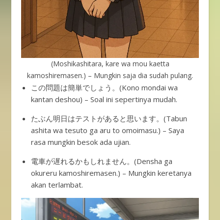
(Moshikashitara, kare wa mou kaetta
kamoshiremasen.) – Mungkin saja dia sudah pulang.
この問題は簡単でしょう。(Kono mondai wa
kantan deshou) – Soal ini sepertinya mudah.
たぶん明日はテストがあると思います。(Tabun
ashita wa tesuto ga aru to omoimasu.) – Saya
rasa mungkin besok ada ujian.
電車が遅れるかもしれません。(Densha ga
okureru kamoshiremasen.) – Mungkin keretanya
akan terlambat.