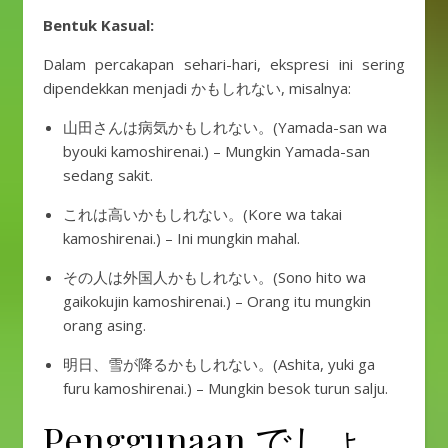
Bentuk Kasual:
Dalam percakapan sehari-hari, ekspresi ini sering
dipendekkan menjadi かもしれない, misalnya:
山田さんは病気かもしれない。(Yamada-san wa
byouki kamoshirenai.) – Mungkin Yamada-san
sedang sakit.
これは高いかもしれない。(Kore wa takai
kamoshirenai.) – Ini mungkin mahal.
その人は外国人かもしれない。(Sono hito wa
gaikokujin kamoshirenai.) – Orang itu mungkin
orang asing.
明日、雪が降るかもしれない。(Ashita, yuki ga
furu kamoshirenai.) – Mungkin besok turun salju.
Penggunaan でしょ