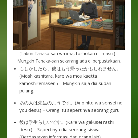
(Tabun Tanaka-san wa ima, toshokan ni imasu.) –
Mungkin Tanaka-san sekarang ada di perpustakaan.
もしかしたら、彼はもう帰ったかもしれません。
(Moshikashitara, kare wa mou kaetta
kamoshiremasen.) – Mungkin saja dia sudah
pulang.
あの人は先生のようです。(Ano hito wa sensei no
you desu.) – Orang itu sepertinya seorang guru.
彼は学生らしいです。(Kare wa gakusei rashii
desu.) – Sepertinya dia seorang siswa.
(Berdasarkan informasi dari orang lain)