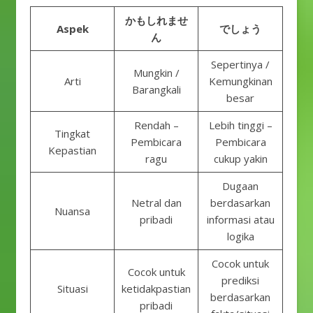
かもしれませ
Aspek
でしょう
ん
Sepertinya /
Mungkin /
Arti
Kemungkinan
Barangkali
besar
Rendah –
Lebih tinggi –
Tingkat
Pembicara
Pembicara
Kepastian
ragu
cukup yakin
Dugaan
Netral dan
berdasarkan
Nuansa
pribadi
informasi atau
logika
Cocok untuk
Cocok untuk
prediksi
Situasi
ketidakpastian
berdasarkan
pribadi