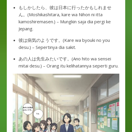
もしかしたら、彼は日本に行ったかもしれませ
ん。(Moshikashitara, kare wa Nihon ni itta
kamoshiremasen.) – Mungkin saja dia pergi ke
Jepang.
彼は病気のようです。(Kare wa byouki no you
desu.) – Sepertinya dia sakit.
あの人は先生みたいです。(Ano hito wa sensei
mitai desu.) – Orang itu kelihatannya seperti guru.