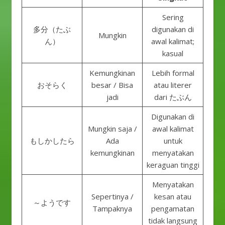
Sering
多分（たぶ
digunakan di
Mungkin
ん）
awal kalimat;
kasual
Kemungkinan
Lebih formal
おそらく
besar / Bisa
atau literer
jadi
dari たぶん
Digunakan di
Mungkin saja /
awal kalimat
もしかしたら
Ada
untuk
kemungkinan
menyatakan
keraguan tinggi
Menyatakan
Sepertinya /
kesan atau
～ようです
Tampaknya
pengamatan
tidak langsung