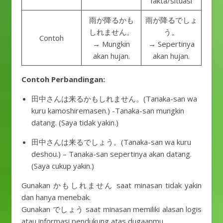
fakta/situasi
雨が降るかも
雨が降るでしょ
しれません。
う。
Contoh
→ Mungkin
→ Sepertinya
akan hujan.
akan hujan.
Contoh Perbandingan:
田中さんは来るかもしれません。(Tanaka-san wa
kuru kamoshiremasen.) -Tanaka-san mungkin
datang. (Saya tidak yakin.)
田中さんは来るでしょう。(Tanaka-san wa kuru
deshou.) – Tanaka-san sepertinya akan datang.
(Saya cukup yakin.)
Gunakan かもしれません saat minasan tidak yakin
dan hanya menebak.
Gunakan でしょう saat minasan memiliki alasan logis
atau informasi pendukung atas dugaanmu.