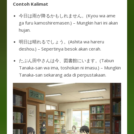
Contoh
Kalimat
今日は雨が降るかもしれません。(Kyou wa ame
ga furu kamoshiremasen.) – Mungkin hari ini akan
hujan.
明日は晴れるでしょう。(Ashita wa hareru
deshou.) – Sepertinya besok akan cerah.
たぶん田中さんは今、図書館にいます。(Tabun
Tanaka-san wa ima, toshokan ni imasu.) – Mungkin
Tanaka-san sekarang ada di perpustakaan.