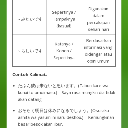
Digunakan
Sepertinya /
dalam
～みたいです
Tampaknya
percakapan
(kasual)
sehari-hari
Berdasarkan
Katanya /
informasi yang
～らしいです
Konon /
didengar atau
Sepertinya
opini umum
Contoh Kalimat:
たぶん彼は来ないと思います。(Tabun kare wa
konai to omoimasu.) – Saya rasa mungkin dia tidak
akan datang.
おそらく明日は休みになるでしょう。(Osoraku
ashita wa yasumi ni naru deshou.) – Kemungkinan
besar besok akan libur.