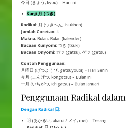
今日 (きょう, kyou) – Hari ini
Kanji 月 (つき)
Radikal
: 月 (つきへん, tsukihen)
Jumlah Coretan
: 4
Makna
: Bulan, Bulan (kalender)
Bacaan Kunyomi
: つき (tsuki)
Bacaan Onyomi
: ガツ (gatsu), ゲツ (getsu)
Contoh Penggunaan:
月曜日 (げつようび, getsuyoubi) – Hari Senin
今月 (こんげつ, kongetsu) – Bulan ini
一月 (いちがつ, ichigatsu) – Bulan Januari
Penggunaan Radikal dalam 
Dengan Radikal 日
:
明 (あかるい, akarui / メイ, mei) – Terang
Radikal: 日 (ひへん)