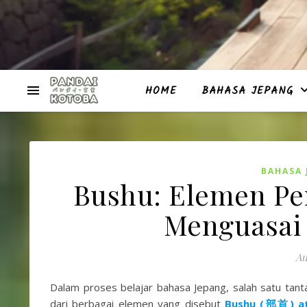
HOME
BAHASA JEPANG
BAHASA 
Bushu: Elemen Pe
Menguasai 
Au
Dalam proses belajar bahasa Jepang, salah satu tanta
dari berbagai elemen yang disebut
Bushu (部首) at