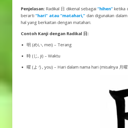
Penjelasan:
Radikal 日 dikenal sebagai
“hihen”
ketika 
berarti
“hari” atau “matahari,”
dan digunakan dalam 
hal yang berkaitan dengan matahari.
Contoh Kanji dengan Radikal 日:
明 (めい, mei) – Terang
時 (じ, ji) – Waktu
曜 (よう, you) – Hari dalam nama hari (misalnya 