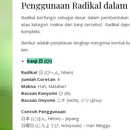
Penggunaan Radikal dalam
Radikal berfungsi sebagai dasar dalam pembentukan
atau kategori makna dari kanji tersebut. Radikal d
kompleks.
Berikut adalah penjelasan lengkap mengenai bentuk ka
lain:
Kanji 日 (ひ)
Radikal
: 日 (ひへん, hihen)
Jumlah Coretan
: 4
Makna
: Hari, Matahari
Bacaan Kunyomi
: ひ (hi)
Bacaan Onyomi
: ニチ (nichi), ジツ (jitsu)
Contoh Penggunaan:
日本 (にほん, Nihon) – Jepang
日曜日 (にちようび, nichiyoubi) – Hari Minggu