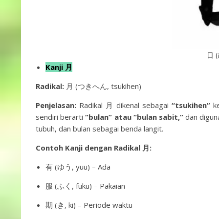
日 (
Kanji 月
Radikal:
月 (つきへん, tsukihen)
Penjelasan:
Radikal 月 dikenal sebagai
“tsukihen”
k
sendiri berarti
“bulan” atau “bulan sabit,”
dan digun
tubuh, dan bulan sebagai benda langit.
Contoh Kanji dengan Radikal 月:
有 (ゆう, yuu) – Ada
服 (ふく, fuku) – Pakaian
期 (き, ki) – Periode waktu