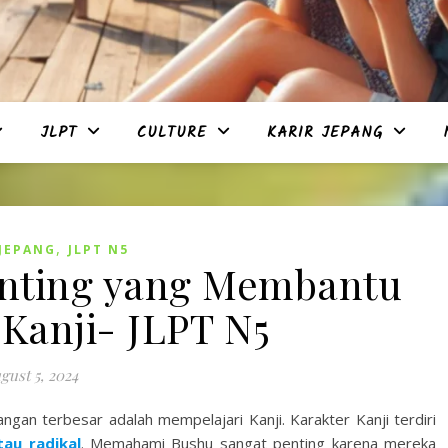
JLPT
CULTURE
KARIR JEPANG
,
JEPANG
JLPT N5
nting yang Membantu
Kanji- JLPT N5
gust 5, 2024
ngan terbesar adalah mempelajari Kanji. Karakter Kanji terdiri
au radikal
. Memahami Bushu sangat penting karena mereka