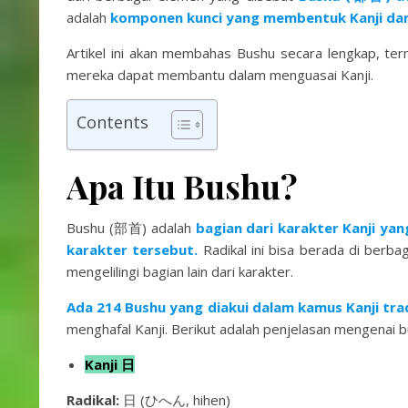
adalah
komponen kunci yang membentuk Kanji dan 
Artikel ini akan membahas Bushu secara lengkap, ter
mereka dapat membantu dalam menguasai Kanji.
Contents
Apa Itu Bushu?
Bushu (部首) adalah
bagian dari karakter Kanji ya
karakter tersebut.
Radikal ini bisa berada di berbag
mengelilingi bagian lain dari karakter.
Ada 214 Bushu yang diakui dalam kamus Kanji trad
menghafal Kanji. Berikut adalah penjelasan mengenai bu
Kanji 日
Radikal:
日 (ひへん, hihen)