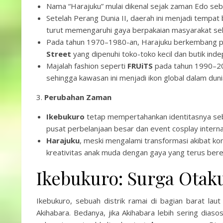
Nama “Harajuku” mulai dikenal sejak zaman Edo sebagai
Setelah Perang Dunia II, daerah ini menjadi tempa
turut memengaruhi gaya berpakaian masyarakat sek
Pada tahun 1970–1980-an, Harajuku berkembang pe
Street
yang dipenuhi toko-toko kecil dan butik ind
Majalah fashion seperti
FRUiTS
pada tahun 1990–20
sehingga kawasan ini menjadi ikon global dalam dunia
3.
Perubahan Zaman
Ikebukuro
tetap mempertahankan identitasnya seb
pusat perbelanjaan besar dan event cosplay interna
Harajuku
, meski mengalami transformasi akibat ko
kreativitas anak muda dengan gaya yang terus bere
Ikebukuro: Surga Otak
Ikebukuro, sebuah distrik ramai di bagian barat lau
Akihabara. Bedanya, jika Akihabara lebih sering dias