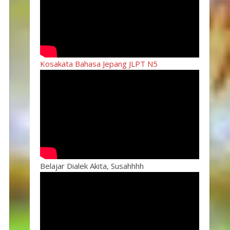
Kosakata Bahasa Jepang JLPT N5
Belajar Dialek Akita, Susahhhh