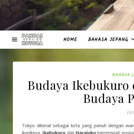
HOME
BAHASA JEPANG
BAHASA 
Budaya Ikebukuro 
Budaya P
Oct
Tokyo dikenal sebagai kota yang penuh dengan warn
ikoniknya,
Ikebukuro
dan
Harajuku
menempati posisi 