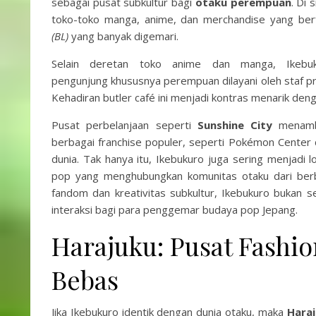
sebagai pusat subkultur bagi
otaku perempuan
. Di 
toko-toko manga, anime, dan merchandise yang be
(BL)
yang banyak digemari.
Selain deretan toko anime dan manga, Ikeb
pengunjung khususnya perempuan dilayani oleh staf p
Kehadiran butler café ini menjadi kontras menarik deng
Pusat perbelanjaan seperti
Sunshine City
menamba
berbagai franchise populer, seperti Pokémon Center 
dunia. Tak hanya itu, Ikebukuro juga sering menjadi 
pop yang menghubungkan komunitas otaku dari berb
fandom dan kreativitas subkultur, Ikebukuro bukan s
interaksi bagi para penggemar budaya pop Jepang.
Harajuku: Pusat Fashio
Bebas
Jika Ikebukuro identik dengan dunia otaku, maka
Hara