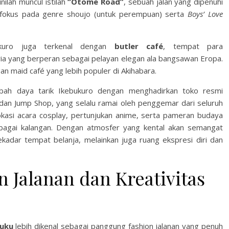
sinilah muncul istilah
“Otome Road”
, sebuah jalan yang dipenuhi
rfokus pada genre shoujo (untuk perempuan) serta
Boys’ Love
ukuro juga terkenal dengan
butler café
, tempat para
ria yang berperan sebagai pelayan elegan ala bangsawan Eropa.
an maid café yang lebih populer di Akihabara.
h daya tarik Ikebukuro dengan menghadirkan toko resmi
dan Jump Shop, yang selalu ramai oleh penggemar dari seluruh
lokasi acara cosplay, pertunjukan anime, serta pameran budaya
agai kalangan. Dengan atmosfer yang kental akan semangat
ekadar tempat belanja, melainkan juga ruang ekspresi diri dan
n Jalanan dan Kreativitas
juku
lebih dikenal sebagai panggung fashion jalanan yang penuh