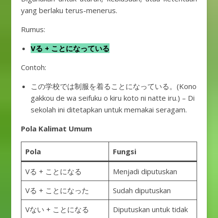
yang berlaku terus-menerus.
Rumus:
Vる + ことになっている
Contoh:
この学校では制服を着ることになっている。(Kono
gakkou de wa seifuku o kiru koto ni natte iru.) – Di
sekolah ini ditetapkan untuk memakai seragam.
Pola Kalimat Umum
Pola
Fungsi
Vる + ことになる
Menjadi diputuskan
Vる + ことになった
Sudah diputuskan
Vない + ことになる
Diputuskan untuk tidak