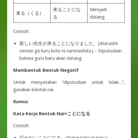
来ることにな
Menjadi
来る（くる）
る
datang
Contoh:
新しい先生が来ることになりました。(Atarashii
sensei ga kuru koto ni narimashita.) – Diputuskan
bahwa guru baru akan datang.
Membentuk Bentuk Negatif
Untuk menyatakan “diputuskan untuk tidak…”,
gunakan bentuk nai.
Rumus
Kata Kerja Bentuk Nai+ことになる
Contoh:
行かないことになる。(Ikanai koto ni naru.) –