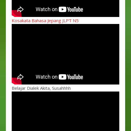
Kosakata Bahasa Jepang JLPT N5
Belajar Dialek Akita, Susahhhh