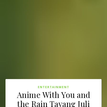
ENTERTAINMENT
Anime With You and
the Rain Tayang Juli