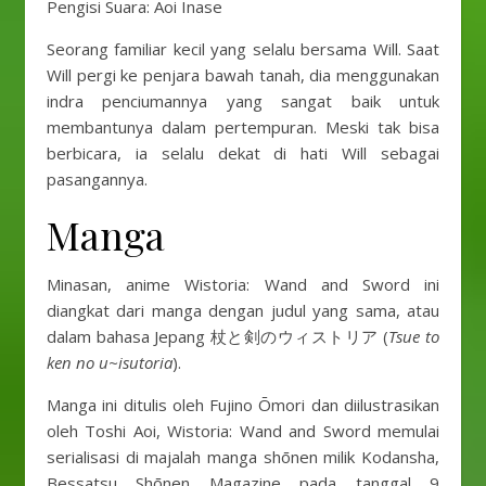
Pengisi Suara: Aoi Inase
Seorang familiar kecil yang selalu bersama Will. Saat
Will pergi ke penjara bawah tanah, dia menggunakan
indra penciumannya yang sangat baik untuk
membantunya dalam pertempuran. Meski tak bisa
berbicara, ia selalu dekat di hati Will sebagai
pasangannya.
Manga
Minasan, anime Wistoria: Wand and Sword ini
diangkat dari manga dengan judul yang sama, atau
dalam bahasa Jepang 杖と剣のウィストリア (
Tsue to
ken no u~isutoria
).
Manga ini ditulis oleh Fujino Ōmori dan diilustrasikan
oleh Toshi Aoi, Wistoria: Wand and Sword memulai
serialisasi di majalah manga shōnen milik Kodansha,
Bessatsu Shōnen Magazine pada tanggal 9