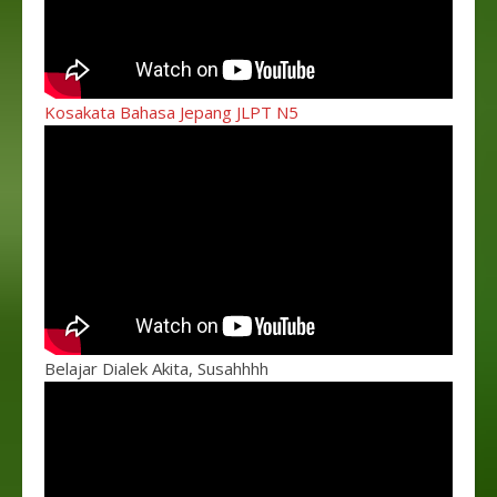
Kosakata Bahasa Jepang JLPT N5
Belajar Dialek Akita, Susahhhh