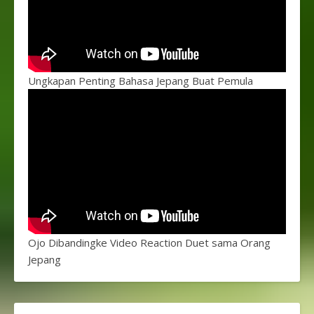
Ungkapan Penting Bahasa Jepang Buat Pemula
Ojo Dibandingke Video Reaction Duet sama Orang
Jepang