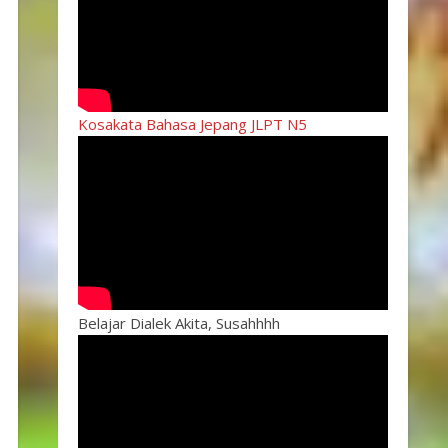
Kosakata Bahasa Jepang JLPT N5
Belajar Dialek Akita, Susahhhh