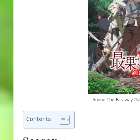
Anime The Faraway Pal
Contents