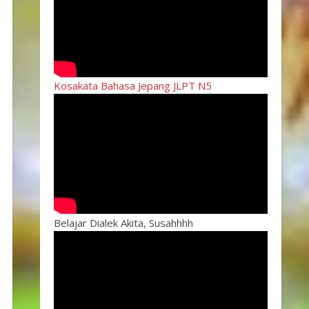
Kosakata Bahasa Jepang JLPT N5
Belajar Dialek Akita, Susahhhh