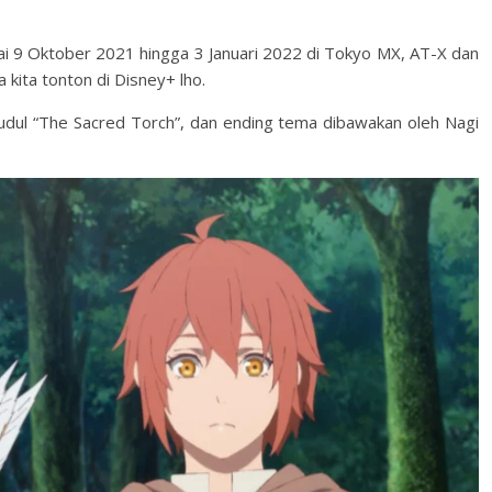
ai 9 Oktober 2021 hingga 3 Januari 2022 di Tokyo MX, AT-X dan
kita tonton di Disney+ lho.
udul “The Sacred Torch”, dan ending tema dibawakan oleh Nagi