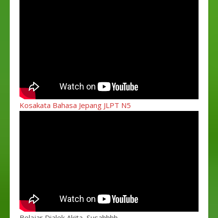
Kosakata Bahasa Jepang JLPT N5
Belajar Dialek Akita, Susahhhh