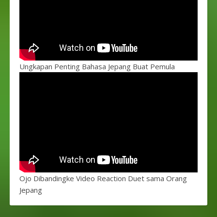
Ungkapan Penting Bahasa Jepang Buat Pemula
Ojo Dibandingke Video Reaction Duet sama Orang
Jepang