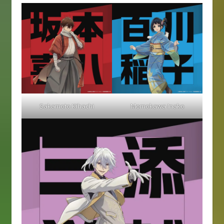
Sakamoto Kihachi
Momokawa Inako