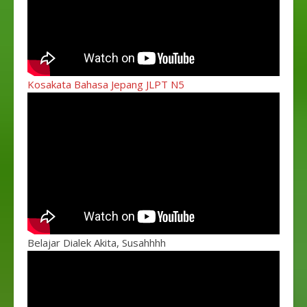
Kosakata Bahasa Jepang JLPT N5
Belajar Dialek Akita, Susahhhh