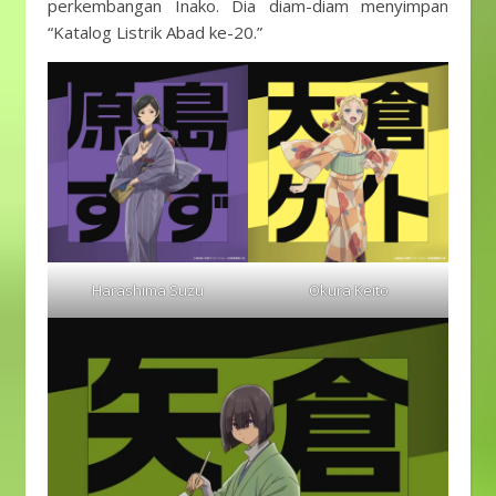
perkembangan Inako. Dia diam-diam menyimpan
“Katalog Listrik Abad ke-20.”
Harashima Suzu
Okura Keito