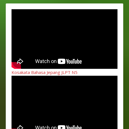
Kosakata Bahasa Jepang JLPT N5