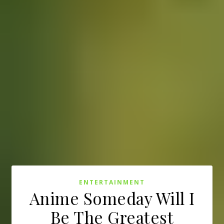
ENTERTAINMENT
Anime Someday Will I
Be The Greatest