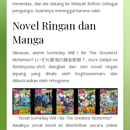
menindas, dan dia datang ke Wilayah Bolton sebagai
pengungsi. Suaminya meninggal karena sakit.
Novel Ringan dan
Manga
Minasan, anime Someday Will I Be The Greatest
Alchemist? (いずれ最強の錬金術師？,
Izure Saikyō no
Renkinjutsu-shi?)
diangkat dari seri novel ringan
Jepang yang ditulis oleh Kogitsunemaru dan
diilustrasikan oleh Hitogome.
Novel Someday Will I Be The Greatest Alchemist?
Awalnya serial novel ini diterbitkan secara online