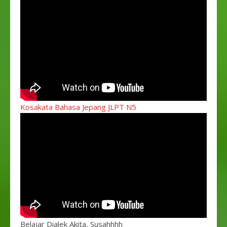
Kosakata Bahasa Jepang JLPT N5
Belajar Dialek Akita, Susahhhh