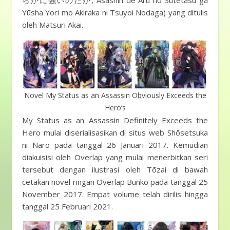
らかに強いのだが, Asashin de Aru no Sutētasu ga
Yūsha Yori mo Akiraka ni Tsuyoi Nodaga) yang ditulis
oleh Matsuri Akai.
Novel My Status as an Assassin Obviously Exceeds the
Hero’s
My Status as an Assassin Definitely Exceeds the
Hero mulai diserialisasikan di situs web Shōsetsuka
ni Narō pada tanggal 26 Januari 2017. Kemudian
diakuisisi oleh Overlap yang mulai menerbitkan seri
tersebut dengan ilustrasi oleh Tōzai di bawah
cetakan novel ringan Overlap Bunko pada tanggal 25
November 2017. Empat volume telah dirilis hingga
tanggal 25 Februari 2021.