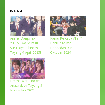
Related
Anime Danjo no
Kamu Percaya Alien?
Yuujou wa Seiritsu
Hantu? Anime
Suru? (Iya, Shinai!!)
Dandadan Rilis
Tayang 4 April 2025!
Oktober 2024!
Drama Warui no wa
Anata desu Tayang 3
November 2025!