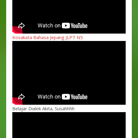
Kosakata Bahasa Jepang JLPT N5
Belajar Dialek Akita, Susahhhh