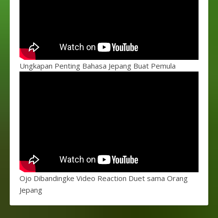
Ungkapan Penting Bahasa Jepang Buat Pemula
Ojo Dibandingke Video Reaction Duet sama Orang
Jepang