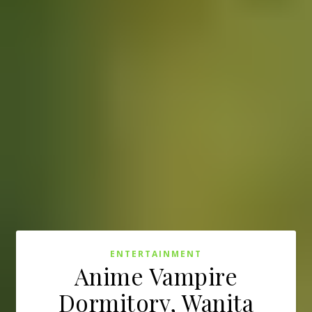
ENTERTAINMENT
Anime Vampire
Dormitory, Wanita