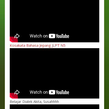
Kosakata Bahasa Jepang JLPT N5
Belajar Dialek Akita, Susahhhh