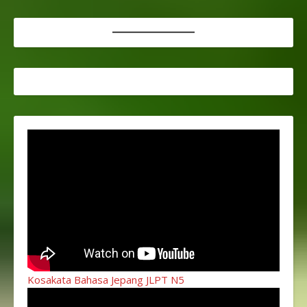
Kosakata Bahasa Jepang JLPT N5