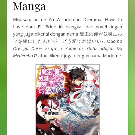
Manga
Minasan, anime An Archdemon Dilemma: How to
Love Your Elf Bride
ini diangkat dari novel ringan
yang juga dikenal dengan nama 魔王の俺が奴隷エル
フを嫁にしたんだが、どう愛でればいい?,
Maō no
Ore ga Dorei Erufu o Yome ni Shita ndaga, Dō
Medereba ī?
atau dikenal juga dengan nama Madome.