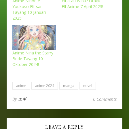
Anime Nihon e
Elf atau Wibu? Otaku
Youkoso Elf-san
Elf Anime 7 April 2023!
Tayang 10 Januari
2025!
Anime Nina the Starry
Bride Tayang 10
Oktober 2024!
anime
anime 2024
manga
novel
By
エギ
0 Comments
LEAVE A REPLY