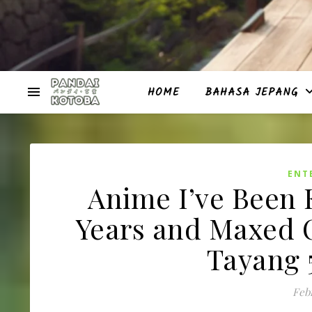
HOME
BAHASA JEPANG
ENT
Anime I’ve Been K
Years and Maxed 
Tayang 5
Febr