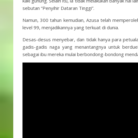
kaki gunung. Selain itu, ia tidak melakukan banyak hal la
sebutan “Penyihir Dataran Tinggi”.
Namun, 300 tahun kemudian, Azusa telah memperoleh
level 99, menjadikannya yang terkuat di dunia.
Desas-desus menyebar, dan tidak hanya para petuala
gadis-gadis naga yang menantangnya untuk berdue
sebagai ibu mereka mulai berbondong-bondong menda