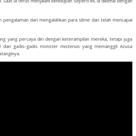
in. Saat ia terus menjalani kehidupan seperti ini, ia dikenal dengan
 pengalaman dari mengalahkan para slime dan telah mencapai
ng yang percaya diri dengan keterampilan mereka, tetapi juga
l dan gadis-gadis monster misterius yang memanggil Azusa
tanginya.