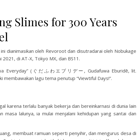
ing Slimes for 300 Years
el
1 ini dianimasikan oleh Revoroot dan disutradarai oleh Nobukage
Juni 2021, di AT-X, Tokyo MX, dan BS11.
afuwa Everyday” (ぐだふわエブリデー, Gudafuwa Eburidē, lit.
i ​​membawakan lagu tema penutup “Viewtiful Days!”.
l karena terlalu banyak bekerja dan bereinkarnasi di dunia lain
n masa lalunya, ia mulai menjalani kehidupan yang santai dan
 uang, membuat ramuan seperti penyihir, dan mengurus desa di