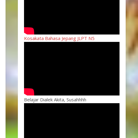
Kosakata Bahasa Jepang JLPT N5
Belajar Dialek Akita, Susahhhh