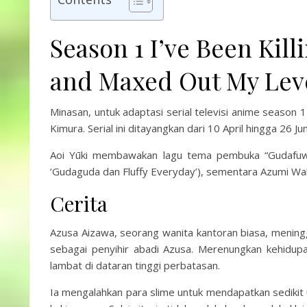
Season 1 I’ve Been Kill
and Maxed Out My Lev
Minasan, untuk adaptasi serial televisi anime season 
Kimura. Serial ini ditayangkan dari 10 April hingga 26 
Aoi Yūki membawakan lagu tema pembuka “Gud
‘Gudaguda dan Fluffy Everyday’), sementara Azumi Wak
Cerita
Azusa Aizawa, seorang wanita kantoran biasa, meningga
sebagai penyihir abadi Azusa. Merenungkan kehidupa
lambat di dataran tinggi perbatasan.
Ia mengalahkan para slime untuk mendapatkan sedikit