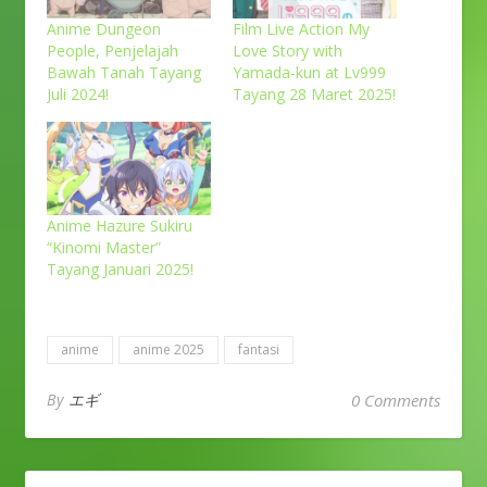
Anime Dungeon
Film Live Action My
People, Penjelajah
Love Story with
Bawah Tanah Tayang
Yamada-kun at Lv999
Juli 2024!
Tayang 28 Maret 2025!
Anime Hazure Sukiru
“Kinomi Master”
Tayang Januari 2025!
anime
anime 2025
fantasi
By
エギ
0 Comments