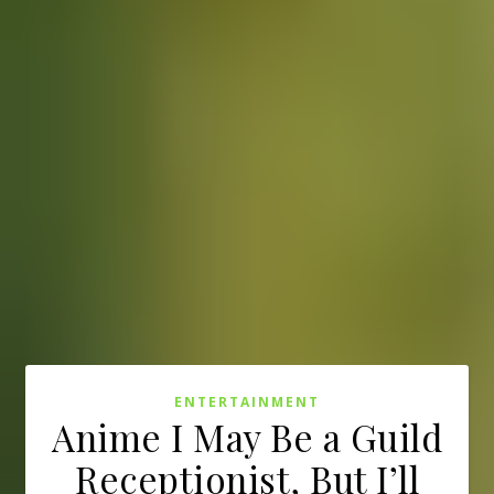
ENTERTAINMENT
Anime I May Be a Guild
Receptionist, But I’ll