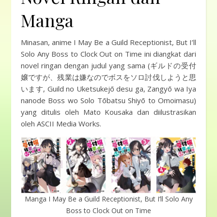
Manga
Minasan, anime I May Be a Guild Receptionist, But I’ll
Solo Any Boss to Clock Out on Time ini diangkat dari
novel ringan dengan judul yang sama (ギルドの受付
嬢ですが、残業は嫌なのでボスをソロ討伐しようと思
います, Guild no Uketsukejō desu ga, Zangyō wa Iya
nanode Boss wo Solo Tōbatsu Shiyō to Omoimasu)
yang ditulis oleh Mato Kousaka dan diilustrasikan
oleh ASCII Media Works.
Manga I May Be a Guild Receptionist, But I’ll Solo Any
Boss to Clock Out on Time