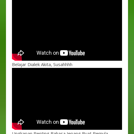
Belajar Dialek Akita, Susahhhh
Ungkapan Penting Bahasa Jepang Buat Pemula