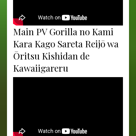
Main PV Gorilla no Kami
Kara Kago Sareta Reijō wa
Ōritsu Kishidan de
Kawaiigareru