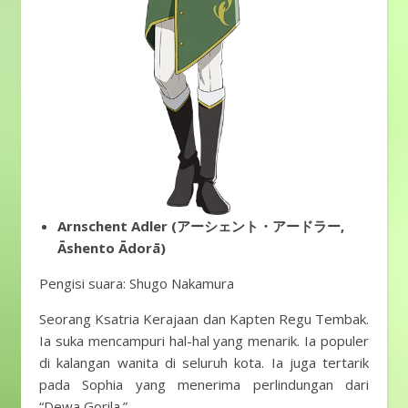
Arnschent Adler (アーシェント・アードラー,
Āshento Ādorā)
Pengisi suara: Shugo Nakamura
Seorang Ksatria Kerajaan dan Kapten Regu Tembak.
Ia suka mencampuri hal-hal yang menarik. Ia populer
di kalangan wanita di seluruh kota. Ia juga tertarik
pada Sophia yang menerima perlindungan dari
“Dewa Gorila.”