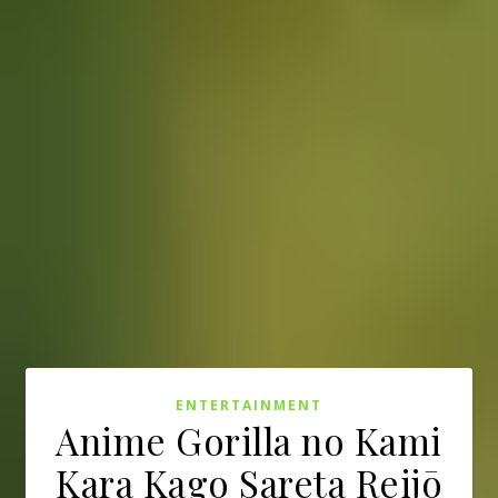
ENTERTAINMENT
Anime Gorilla no Kami
Kara Kago Sareta Reijō