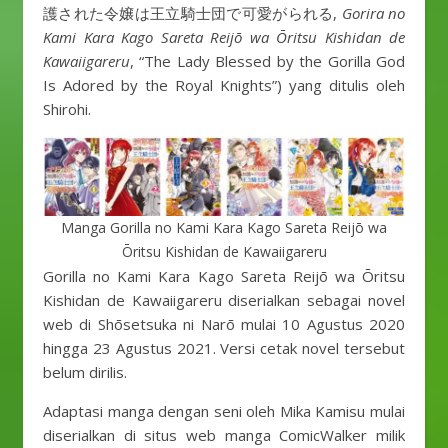
護された令嬢は王立騎士団で可愛がられる,
Gorira no
Kami Kara Kago Sareta Reijō wa Ōritsu Kishidan de
Kawaiigareru
, “The Lady Blessed by the Gorilla God
Is Adored by the Royal Knights”) yang ditulis oleh
Shirohi.
Manga Gorilla no Kami Kara Kago Sareta Reijō wa
Ōritsu Kishidan de Kawaiigareru
Gorilla no Kami Kara Kago Sareta Reijō wa Ōritsu
Kishidan de Kawaiigareru diserialkan sebagai novel
web di Shōsetsuka ni Narō mulai 10 Agustus 2020
hingga 23 Agustus 2021. Versi cetak novel tersebut
belum dirilis.
Adaptasi manga dengan seni oleh Mika Kamisu mulai
diserialkan di situs web manga ComicWalker milik