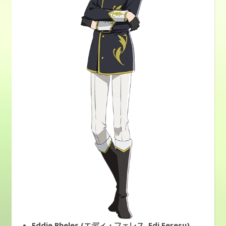
Eddie Pheles (エディ・フェレス, Edi Feresu)