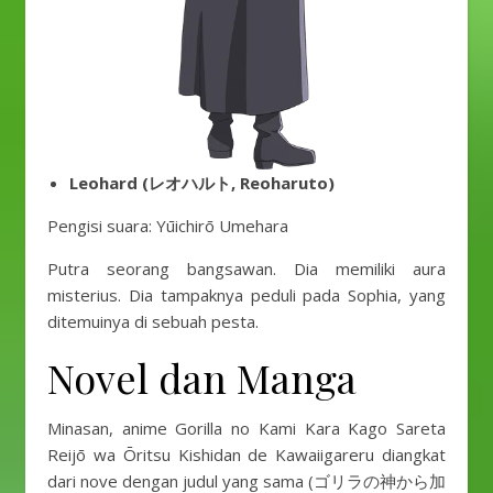
Leohard (レオハルト, Reoharuto)
Pengisi suara: Yūichirō Umehara
Putra seorang bangsawan. Dia memiliki aura
misterius. Dia tampaknya peduli pada Sophia, yang
ditemuinya di sebuah pesta.
Novel dan Manga
Minasan, anime Gorilla no Kami Kara Kago Sareta
Reijō wa Ōritsu Kishidan de Kawaiigareru diangkat
dari nove dengan judul yang sama (ゴリラの神から加