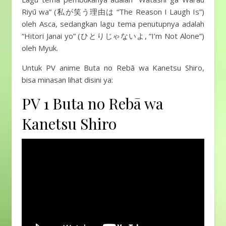
Riyū wa” (私が笑う理由は “The Reason I Laugh Is”)
oleh Asca, sedangkan lagu tema penutupnya adalah
“Hitori Janai yo” (ひとりじゃないよ, “I’m Not Alone”)
oleh Myuk.
Untuk PV anime Buta no Rebā wa Kanetsu Shiro,
bisa minasan lihat disini ya:
PV 1 Buta no Rebā wa
Kanetsu Shiro