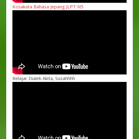
Kosakata Bahasa Jepang JLPT N5
Belajar Dialek Akita, Susahhhh