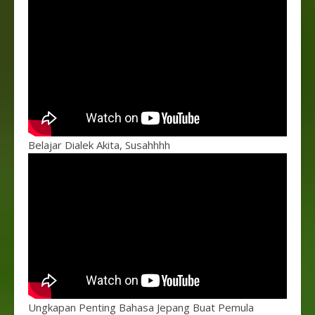
Belajar Dialek Akita, Susahhhh
Ungkapan Penting Bahasa Jepang Buat Pemula