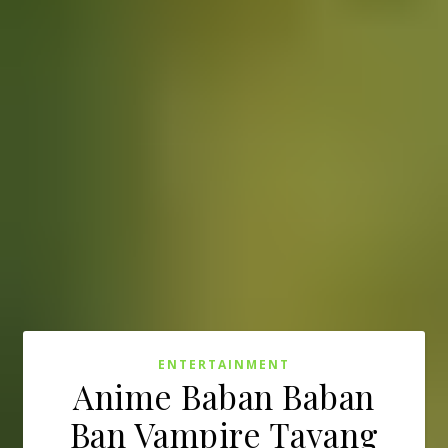
ENTERTAINMENT
Anime Baban Baban
Ban Vampire Tayang