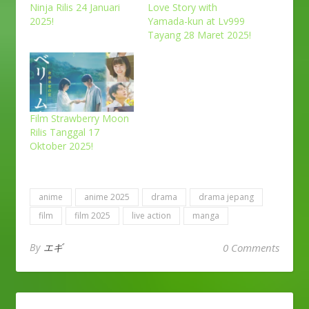
Ninja Rilis 24 Januari
Love Story with
2025!
Yamada-kun at Lv999
Tayang 28 Maret 2025!
Film Strawberry Moon
Rilis Tanggal 17
Oktober 2025!
anime
anime 2025
drama
drama jepang
film
film 2025
live action
manga
By
エギ
0 Comments