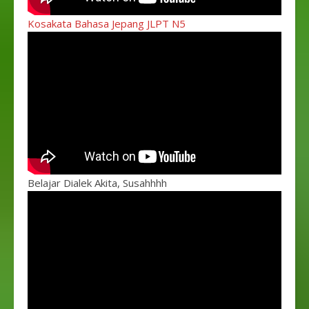
Kosakata Bahasa Jepang JLPT N5
Belajar Dialek Akita, Susahhhh