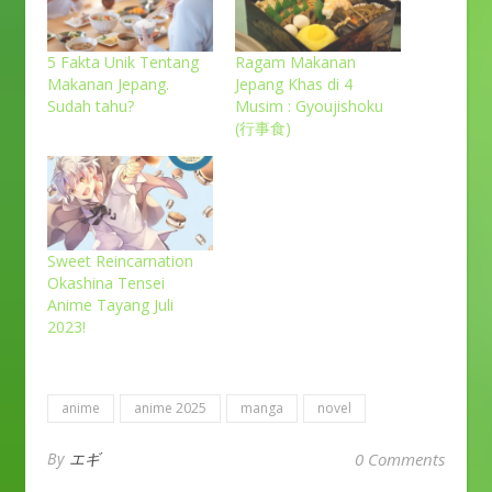
5 Fakta Unik Tentang
Ragam Makanan
Makanan Jepang.
Jepang Khas di 4
Sudah tahu?
Musim : Gyoujishoku
(行事食)
Sweet Reincarnation
Okashina Tensei
Anime Tayang Juli
2023!
anime
anime 2025
manga
novel
By
エギ
0 Comments