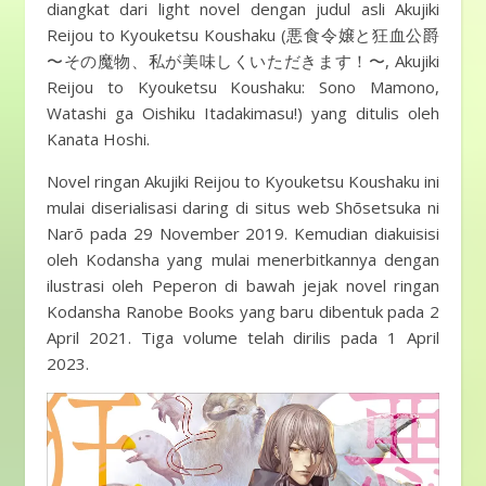
diangkat dari light novel dengan judul asli Akujiki
Reijou to Kyouketsu Koushaku (悪食令嬢と狂血公爵
〜その魔物、私が美味しくいただきます！〜, Akujiki
Reijou to Kyouketsu Koushaku: Sono Mamono,
Watashi ga Oishiku Itadakimasu!) yang ditulis oleh
Kanata Hoshi.
Novel ringan Akujiki Reijou to Kyouketsu Koushaku ini
mulai diserialisasi daring di situs web Shōsetsuka ni
Narō pada 29 November 2019. Kemudian diakuisisi
oleh Kodansha yang mulai menerbitkannya dengan
ilustrasi oleh Peperon di bawah jejak novel ringan
Kodansha Ranobe Books yang baru dibentuk pada 2
April 2021. Tiga volume telah dirilis pada 1 April
2023.