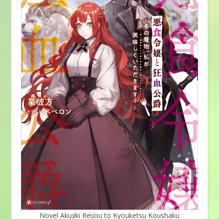
Novel Akujiki Reijou to Kyouketsu Koushaku