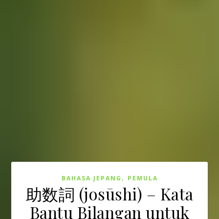
,
BAHASA JEPANG
PEMULA
助数詞 (josūshi) – Kata
Bantu Bilangan untuk