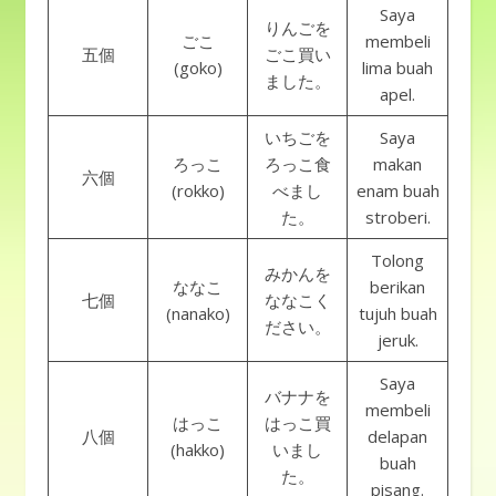
Saya
りんごを
ごこ
membeli
五個
ごこ買い
(goko)
lima buah
ました。
apel.
いちごを
Saya
ろっこ
ろっこ食
makan
六個
(rokko)
べまし
enam buah
た。
stroberi.
Tolong
みかんを
ななこ
berikan
七個
ななこく
(nanako)
tujuh buah
ださい。
jeruk.
Saya
バナナを
membeli
はっこ
はっこ買
八個
delapan
(hakko)
いまし
buah
た。
pisang.