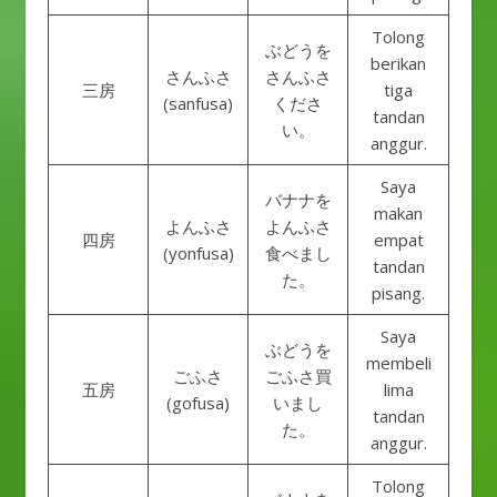
Tolong
ぶどうを
berikan
さんふさ
さんふさ
三房
tiga
(sanfusa)
くださ
tandan
い。
anggur.
Saya
バナナを
makan
よんふさ
よんふさ
四房
empat
(yonfusa)
食べまし
tandan
た。
pisang.
Saya
ぶどうを
membeli
ごふさ
ごふさ買
五房
lima
(gofusa)
いまし
tandan
た。
anggur.
Tolong