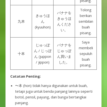
pisang.
Tolong
バナナを
きゅうほ
berikan
きゅうほ
九本
ん
sembilan
んくださ
(kyuuhon)
buah
い。
pisang.
Saya
じゅっぽ
バナナを
membeli
ん / じっぽ
じゅっぽ
十本
sepuluh
ん (juppon
ん買いま
buah
/ jippon)
した。
pisang.
Catatan Penting:
〜本 (hon) tidak hanya digunakan untuk buah,
tetapi juga untuk benda panjang lainnya seperti
botol, pensil, payung, dan bunga bertangkai
panjang.