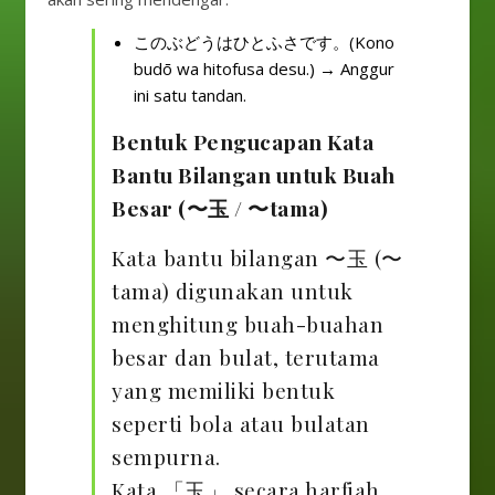
このぶどうはひとふさです。(Kono
budō wa hitofusa desu.) → Anggur
ini satu tandan.
Bentuk Pengucapan Kata
Bantu Bilangan untuk Buah
Besar (〜玉 / 〜tama)
Kata bantu bilangan 〜玉 (〜
tama) digunakan untuk
menghitung buah-buahan
besar dan bulat, terutama
yang memiliki bentuk
seperti bola atau bulatan
sempurna.
Kata 「玉」 secara harfiah