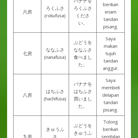
バナナを
berikan
ろくふさ
ろくふさ
六房
enam
(rokufusa)
くださ
tandan
い。
pisang.
Saya
ぶどうを
makan
ななふさ
ななふさ
七房
tujuh
(nanafusa)
食べまし
tandan
た。
anggur.
Saya
バナナを
membeli
はちふさ
はちふさ
八房
delapan
(hachifusa)
買いまし
tandan
た。
pisang.
Tolong
ぶどうを
きゅうふ
berikan
きゅうふ
九房
さ
sembilan