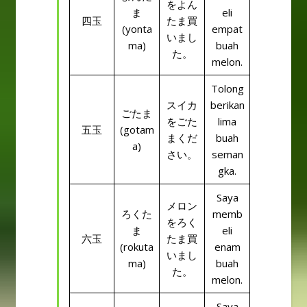
をよん
ま
eli
四玉
たま買
(yonta
empat
いまし
ma)
buah
た。
melon.
Tolong
スイカ
berikan
ごたま
をごた
lima
五玉
(gotam
まくだ
buah
a)
さい。
seman
gka.
Saya
メロン
ろくた
memb
をろく
ま
eli
六玉
たま買
(rokuta
enam
いまし
ma)
buah
た。
melon.
Saya