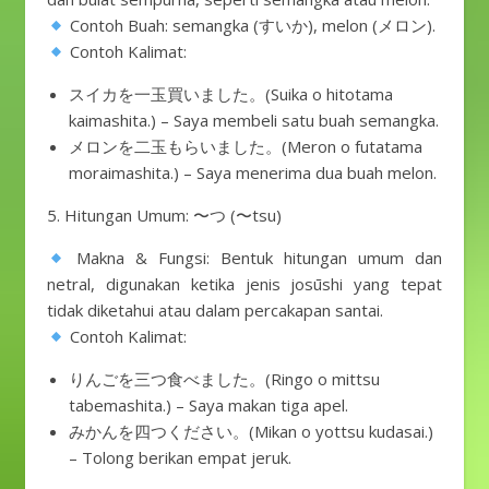
Contoh Buah: semangka (すいか), melon (メロン).
Contoh Kalimat:
スイカを一玉買いました。(Suika o hitotama
kaimashita.) – Saya membeli satu buah semangka.
メロンを二玉もらいました。(Meron o futatama
moraimashita.) – Saya menerima dua buah melon.
5. Hitungan Umum: 〜つ (〜tsu)
Makna & Fungsi: Bentuk hitungan umum dan
netral, digunakan ketika jenis josūshi yang tepat
tidak diketahui atau dalam percakapan santai.
Contoh Kalimat:
りんごを三つ食べました。(Ringo o mittsu
tabemashita.) – Saya makan tiga apel.
みかんを四つください。(Mikan o yottsu kudasai.)
– Tolong berikan empat jeruk.