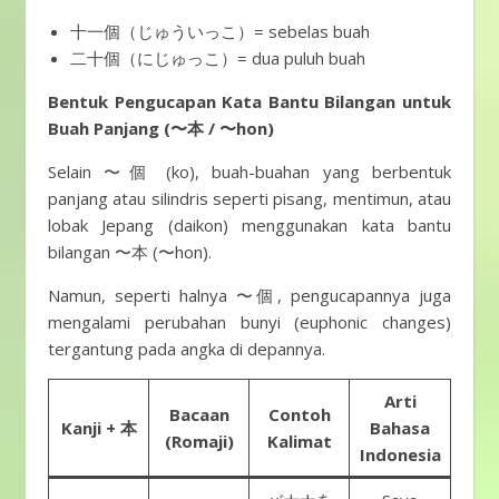
十一個（じゅういっこ）= sebelas buah
二十個（にじゅっこ）= dua puluh buah
Bentuk Pengucapan Kata Bantu Bilangan untuk
Buah Panjang (〜本 / 〜hon)
Selain 〜個 (ko), buah-buahan yang berbentuk
panjang atau silindris seperti pisang, mentimun, atau
lobak Jepang (daikon) menggunakan kata bantu
bilangan 〜本 (〜hon).
Namun, seperti halnya 〜個, pengucapannya juga
mengalami perubahan bunyi (euphonic changes)
tergantung pada angka di depannya.
Arti
Bacaan
Contoh
Kanji + 本
Bahasa
(Romaji)
Kalimat
Indonesia