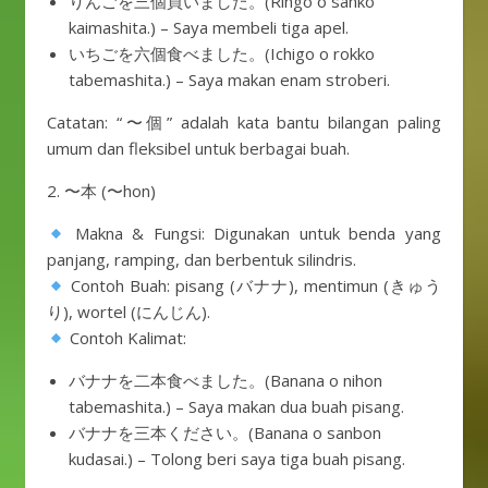
りんごを三個買いました。(Ringo o sanko
kaimashita.) – Saya membeli tiga apel.
いちごを六個食べました。(Ichigo o rokko
tabemashita.) – Saya makan enam stroberi.
Catatan: “〜個” adalah kata bantu bilangan paling
umum dan fleksibel untuk berbagai buah.
2. 〜本 (〜hon)
Makna & Fungsi: Digunakan untuk benda yang
panjang, ramping, dan berbentuk silindris.
Contoh Buah: pisang (バナナ), mentimun (きゅう
り), wortel (にんじん).
Contoh Kalimat:
バナナを二本食べました。(Banana o nihon
tabemashita.) – Saya makan dua buah pisang.
バナナを三本ください。(Banana o sanbon
kudasai.) – Tolong beri saya tiga buah pisang.