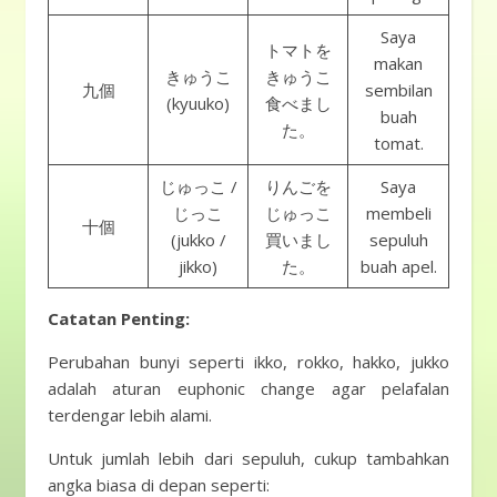
Saya
トマトを
makan
きゅうこ
きゅうこ
九個
sembilan
(kyuuko)
食べまし
buah
た。
tomat.
じゅっこ /
りんごを
Saya
じっこ
じゅっこ
membeli
十個
(jukko /
買いまし
sepuluh
jikko)
た。
buah apel.
Catatan Penting:
Perubahan bunyi seperti ikko, rokko, hakko, jukko
adalah aturan euphonic change agar pelafalan
terdengar lebih alami.
Untuk jumlah lebih dari sepuluh, cukup tambahkan
angka biasa di depan seperti: