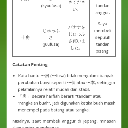
さくださ
(kyuufusa)
tandan
い。
anggur.
Saya
バナナを
じゅっふ
membeli
じゅっふ
十房
さ
sepuluh
さ買いま
(juufusa)
tandan
した。
pisang.
Catatan Penting
:
Kata bantu 〜房 (〜fusa) tidak mengalami banyak
perubahan bunyi seperti 〜個 atau 〜本, sehingga
pelafalannya relatif mudah dan stabil.
「房」 secara harfiah berarti “tandan” atau
“rangkaian buah”, jadi digunakan ketika buah masih
menempel pada batang atau tangkai.
Misalnya, saat membeli anggur di Jepang, minasan
akan sering mendengar: