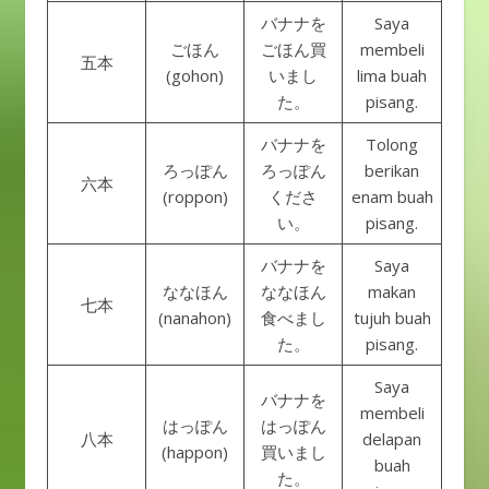
バナナを
Saya
ごほん
ごほん買
membeli
五本
(gohon)
いまし
lima buah
た。
pisang.
バナナを
Tolong
ろっぽん
ろっぽん
berikan
六本
(roppon)
くださ
enam buah
い。
pisang.
バナナを
Saya
ななほん
ななほん
makan
七本
(nanahon)
食べまし
tujuh buah
た。
pisang.
Saya
バナナを
membeli
はっぽん
はっぽん
八本
delapan
(happon)
買いまし
buah
た。