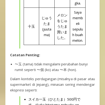
gka.
Saya
メロン
じゅう
memb
をじゅ
たま
eli
十玉
うたま
(juuta
sepulu
買いま
ma)
h buah
した。
melon.
Catatan Penting:
〜玉 (tama) tidak mengalami perubahan bunyi
rumit seperti 〜個 (ko) atau 〜本 (hon).
Dalam konteks perdagangan (misalnya di pasar atau
supermarket di Jepang), minasan sering mendengar
ekspresi seperti:
スイカ一玉（ひとたま）500円で
す。(Suika hitotama gohyaku en