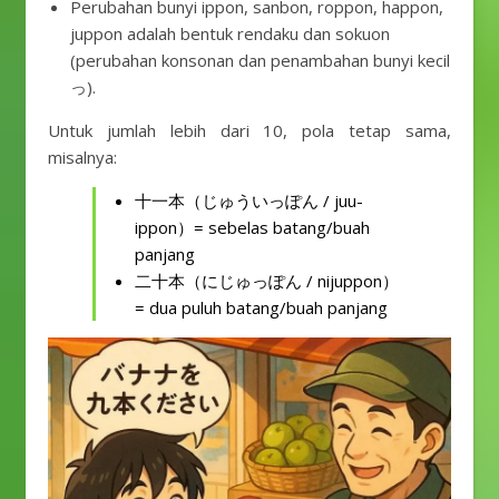
Perubahan bunyi ippon, sanbon, roppon, happon,
juppon adalah bentuk rendaku dan sokuon
(perubahan konsonan dan penambahan bunyi kecil
っ).
Untuk jumlah lebih dari 10, pola tetap sama,
misalnya:
十一本（じゅういっぽん / juu-
ippon）= sebelas batang/buah
panjang
二十本（にじゅっぽん / nijuppon）
= dua puluh batang/buah panjang