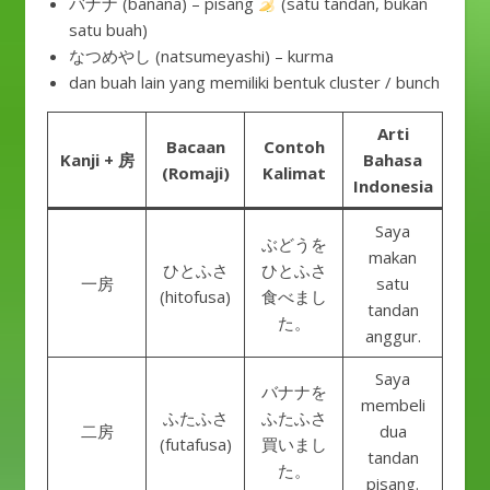
バナナ (banana) – pisang
(satu tandan, bukan
satu buah)
なつめやし (natsumeyashi) – kurma
dan buah lain yang memiliki bentuk cluster / bunch
Arti
Bacaan
Contoh
Kanji + 房
Bahasa
(Romaji)
Kalimat
Indonesia
Saya
ぶどうを
makan
ひとふさ
ひとふさ
一房
satu
(hitofusa)
食べまし
tandan
た。
anggur.
Saya
バナナを
membeli
ふたふさ
ふたふさ
二房
dua
(futafusa)
買いまし
tandan
た。
pisang.