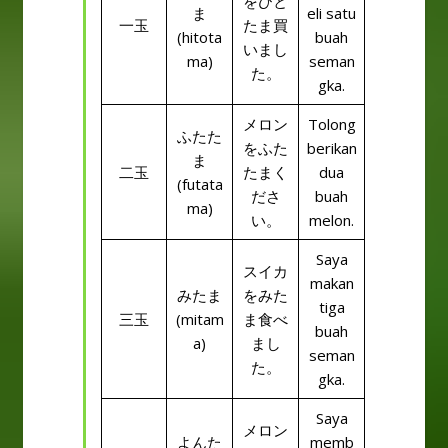
をひと
ま
eli satu
一玉
たま買
(hitota
buah
いまし
ma)
seman
た。
gka.
メロン
Tolong
ふたた
をふた
berikan
ま
二玉
たまく
dua
(futata
ださ
buah
ma)
い。
melon.
Saya
スイカ
makan
みたま
をみた
tiga
三玉
(mitam
ま食べ
buah
a)
まし
seman
た。
gka.
Saya
メロン
よんた
memb