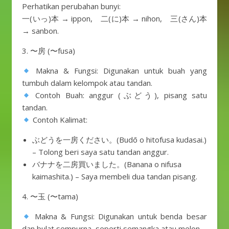
Perhatikan perubahan bunyi:
一(いっ)本 → ippon, 二(に)本 → nihon, 三(さん)本
→ sanbon.
3. 〜房 (〜fusa)
Makna & Fungsi: Digunakan untuk buah yang
tumbuh dalam kelompok atau tandan.
Contoh Buah: anggur (ぶどう), pisang satu
tandan.
Contoh Kalimat:
ぶどうを一房ください。(Budō o hitofusa kudasai.)
– Tolong beri saya satu tandan anggur.
バナナを二房買いました。(Banana o nifusa
kaimashita.) – Saya membeli dua tandan pisang.
4. 〜玉 (〜tama)
Makna & Fungsi: Digunakan untuk benda besar
dan bulat sempurna, seperti semangka atau melon.