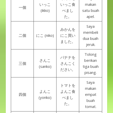
いっこ
いっこ食
makan
一個
(ikko)
べまし
satu buah
た。
apel.
Saya
みかんを
membeli
二個
にこ (niko)
にこ買い
dua buah
ました。
jeruk.
Tolong
バナナを
さんこ
berikan
三個
さんこく
(sanko)
tiga buah
ださい。
pisang.
Saya
トマトを
makan
よんこ
よんこ食
四個
empat
(yonko)
べまし
buah
た。
tomat.