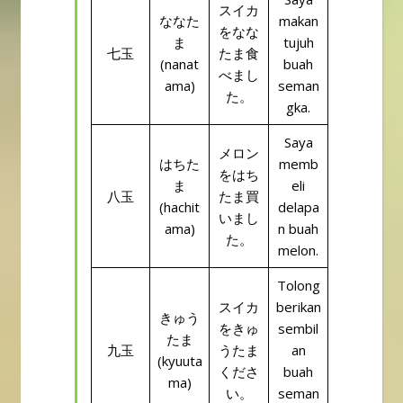
スイカ
ななた
makan
をなな
ま
tujuh
七玉
たま食
(nanat
buah
べまし
ama)
seman
た。
gka.
Saya
メロン
はちた
memb
をはち
ま
eli
八玉
たま買
(hachit
delapa
いまし
ama)
n buah
た。
melon.
Tolong
スイカ
berikan
きゅう
をきゅ
sembil
たま
九玉
うたま
an
(kyuuta
くださ
buah
ma)
い。
seman