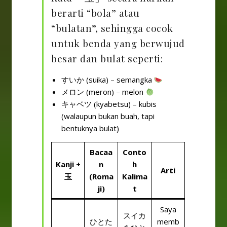
berarti “bola” atau
“bulatan”, sehingga cocok
untuk benda yang berwujud
besar dan bulat seperti:
すいか (suika) – semangka
メロン (meron) – melon
キャベツ (kyabetsu) – kubis
(walaupun bukan buah, tapi
bentuknya bulat)
Bacaa
Conto
Kanji +
n
h
Arti
玉
(Roma
Kalima
ji)
t
Saya
スイカ
ひとた
memb