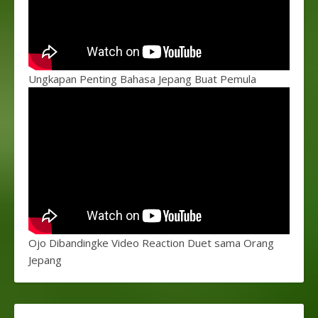
Ungkapan Penting Bahasa Jepang Buat Pemula
Ojo Dibandingke Video Reaction Duet sama Orang
Jepang