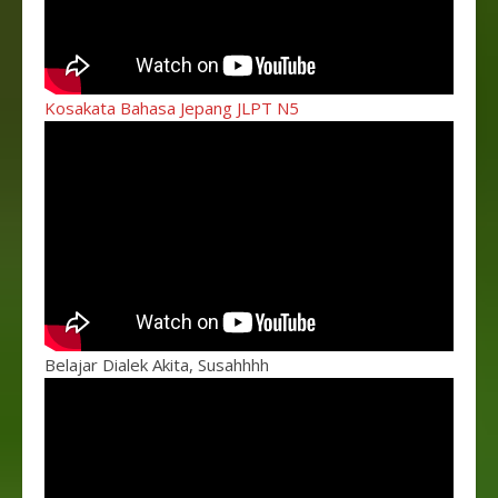
Kosakata Bahasa Jepang JLPT N5
Belajar Dialek Akita, Susahhhh