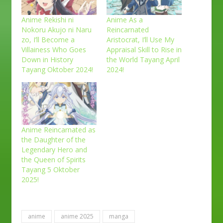
Anime Rekishi ni
Anime As a
Nokoru Akujo ni Naru
Reincarnated
zo, I’ll Become a
Aristocrat, I’ll Use My
Villainess Who Goes
Appraisal Skill to Rise in
Down in History
the World Tayang April
Tayang Oktober 2024!
2024!
Anime Reincarnated as
the Daughter of the
Legendary Hero and
the Queen of Spirits
Tayang 5 Oktober
2025!
anime
anime 2025
manga