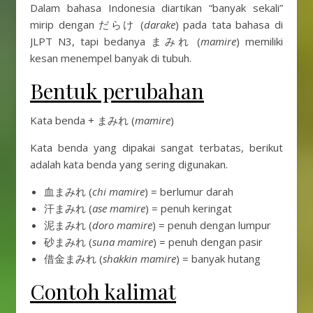
Dalam bahasa Indonesia diartikan “banyak sekali”
mirip dengan だらけ (
darake
) pada tata bahasa di
JLPT N3, tapi bedanya まみれ (
mamire
) memiliki
kesan menempel banyak di tubuh.
Bentuk perubahan
Kata benda + まみれ (
mamire
)
Kata benda yang dipakai sangat terbatas, berikut
adalah kata benda yang sering digunakan.
血まみれ (
chi mamire
) = berlumur darah
汗まみれ (
ase mamire
) = penuh keringat
泥まみれ (
doro mamire
) = penuh dengan lumpur
砂まみれ (
suna mamire
) = penuh dengan pasir
借金まみれ (
shakkin mamire
) = banyak hutang
Contoh kalimat