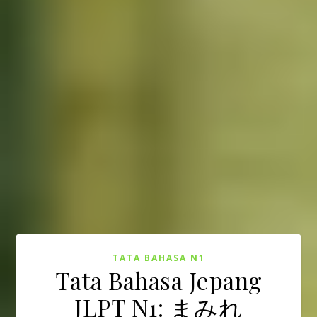
TATA BAHASA N1
Tata Bahasa Jepang
JLPT N1: まみれ