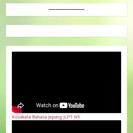
Kosakata Bahasa Jepang JLPT N5