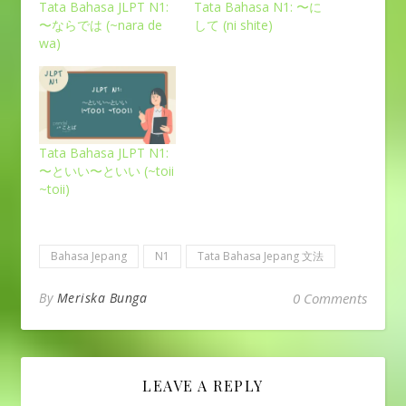
Tata Bahasa JLPT N1:
Tata Bahasa N1: 〜に
〜ならでは (~nara de
して (ni shite)
wa)
Tata Bahasa JLPT N1:
〜といい〜といい (~toii
~toii)
Bahasa Jepang
N1
Tata Bahasa Jepang 文法
By
Meriska Bunga
0 Comments
LEAVE A REPLY