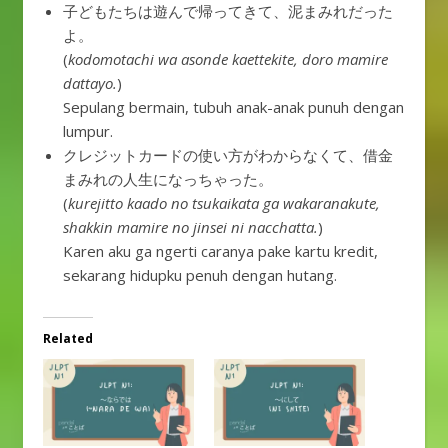
子どもたちは遊んで帰ってきて、泥まみれだった
よ。
(
kodomotachi wa asonde kaettekite, doro mamire
dattayo.
)
Sepulang bermain, tubuh anak-anak punuh dengan
lumpur.
クレジットカードの使い方がわからなくて、借金
まみれの人生になっちゃった。
(
kurejitto kaado no tsukaikata ga wakaranakute,
shakkin mamire no jinsei ni nacchatta.
)
Karen aku ga ngerti caranya pake kartu kredit,
sekarang hidupku penuh dengan hutang.
Related