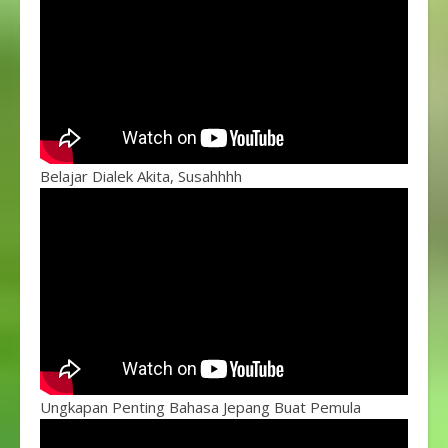
Belajar Dialek Akita, Susahhhh
Ungkapan Penting Bahasa Jepang Buat Pemula