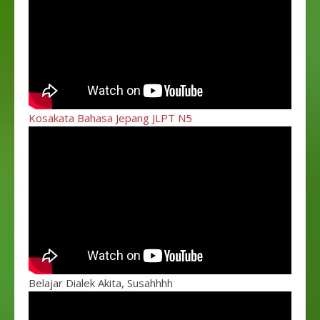
Kosakata Bahasa Jepang JLPT N5
Belajar Dialek Akita, Susahhhh