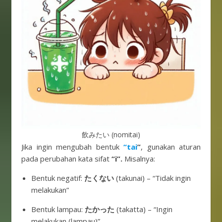
飲みたい (nomitai)
Jika ingin mengubah bentuk
“tai
”
, gunakan aturan
pada perubahan kata sifat
“i”.
Misalnya:
Bentuk negatif:
たくない
(takunai) – “Tidak ingin
melakukan”
Bentuk lampau:
たかった
(takatta) – “Ingin
melakukan (lampau)”