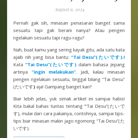
August 9, 2024
Pernah gak sih, minasan penasaran banget sama
sesuatu tapi gak berani nanya? Atau pengen
ngelakuin sesuatu tapi ragu-ragu?
Nah, buat kamu yang sering kayak gitu, ada satu kata
ajaib nih yang bisa bantu:
“Tai Desu”
(たいです)
.!
Kata
“Tai Desu”(たいです)
dalam bahasa Jepang
artinya
“ingin melakukan”
. Jadi, kalau minasan
pengen ngelakuin sesuatu, tinggal bilang “Tai Desu”
(たいです
)
aja! Gampang banget kan?
Biar lebih jelas, yuk simak artikel ini sampai habis!
Kita bakal bahas tuntas tentang
“
Tai Desu”(たいで
す), mulai dari cara pakainya, contohnya, sampai tips-
tips biar minasan makin jago ngomong “Tai Desu”(た
いです).