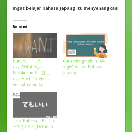
Ingat belajar bahasa Jepang itu menyenangkan!
Related
Bunpou: 「した
Cara Mengatakan “Aku
い」’Shitai’ Ingin
Ingin” dalam Bahasa
Melakukan &「ほし
Jepang
い」’Hoshii’ Ingin
Sesuatu (benda)
Tata Bahasa JLPT N5:
〜てもいい (-te mo ii)