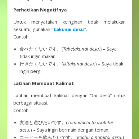
Perhatikan Negatifnya
Untuk menyatakan keinginan tidak melakukan
sesuatu, gunakan
“takunai desu”
.
Contoh:
食べたくないです。(
Tabetakunai desu.
) – Saya
tidak ingin makan.
行きたくないです。(
Ikitakunai desu.
) – Saya tidak
ingin pergi.
Latihan Membuat Kalimat
Latihan membuat kalimat dengan “tai desu” untuk
berbagai situasi.
Contoh:
友達と遊びたいです。(
Tomodachi to asobitai
desu.
) – Saya ingin bermain dengan teman.
コーヒーを飲みたいです。(
Koohii o nomitai desu.
)