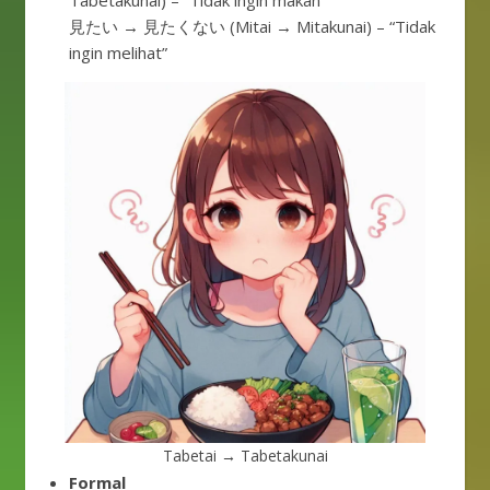
Tabetakunai) – “Tidak ingin makan”
見たい → 見たくない (Mitai → Mitakunai) – “Tidak
ingin melihat”
Tabetai → Tabetakunai
Formal