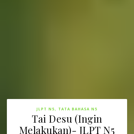
,
JLPT N5
TATA BAHASA N5
Tai Desu (Ingin
Melakukan)- JLPT N5