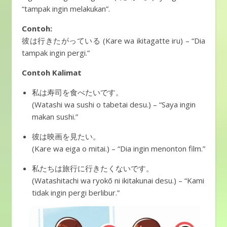
“tampak ingin melakukan”.
Contoh:
彼は行きたがっている (Kare wa ikitagatte iru) – “Dia
tampak ingin pergi.”
Contoh Kalimat
私は寿司を食べたいです。
(Watashi wa sushi o tabetai desu.) – “Saya ingin
makan sushi.”
彼は映画を見たい。
(Kare wa eiga o mitai.) – “Dia ingin menonton film.”
私たちは旅行に行きたくないです。
(Watashitachi wa ryokō ni ikitakunai desu.) – “Kami
tidak ingin pergi berlibur.”