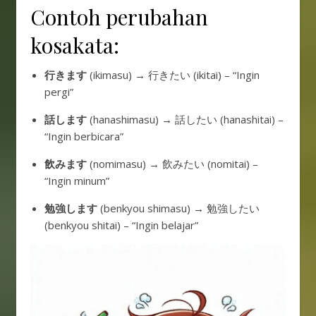
Contoh perubahan
kosakata:
行きます
(ikimasu) → 行きたい (ikitai) – “Ingin
pergi”
話します
(hanashimasu) → 話したい (hanashitai) –
“Ingin berbicara”
飲みます
(nomimasu) → 飲みたい (nomitai) –
“Ingin minum”
勉強します
(benkyou shimasu) → 勉強したい
(benkyou shitai) – “Ingin belajar”