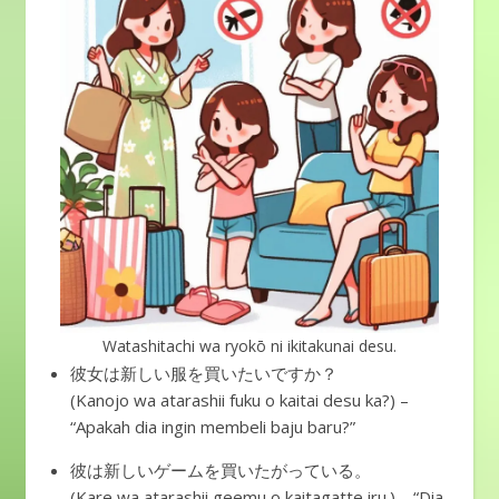
Watashitachi wa ryokō ni ikitakunai desu.
彼女は新しい服を買いたいですか？
(Kanojo wa atarashii fuku o kaitai desu ka?) –
“Apakah dia ingin membeli baju baru?”
彼は新しいゲームを買いたがっている。
(Kare wa atarashii geemu o kaitagatte iru.) – “Dia