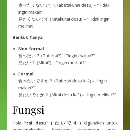
食べたくないです (Tabetakunai desu) – “Tidak
ingin makan”
見たくないです (Mitakunai desu) – “Tidak ingin
melihat”
Bentuk Tanya
Non-formal
食べたい？ (Tabetai?) – “Ingin makan?”
見たい？ (Mitai?) – “Ingin melihat?”
Formal
食べたいですか？ (Tabetai desu ka?) – “Ingin
makan?”
見たいですか？ (Mitai desu ka?) – “Ingin melihat?”
Fungsi
Pola
“tai desu”
(たいです)
digunakan untuk
mengungkapkan keinginan seseorang untuk