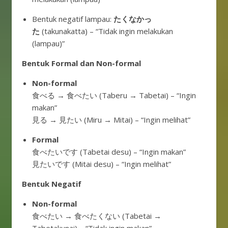
Bentuk negatif lampau:
たくなかっ
た
(takunakatta) – “Tidak ingin melakukan
(lampau)”
Bentuk Formal dan Non-formal
Non-formal
食べる → 食べたい (Taberu → Tabetai) – “Ingin
makan”
見る → 見たい (Miru → Mitai) – “Ingin melihat”
Formal
食べたいです (Tabetai desu) – “Ingin makan”
見たいです (Mitai desu) – “Ingin melihat”
Bentuk Negatif
Non-formal
食べたい → 食べたくない (Tabetai →