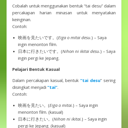
Cobalah untuk menggunakan bentuk “tai desu” dalam
percakapan harian minasan untuk menyatakan
keinginan.
Contoh:
映画を見たいです。(
Eiga o mitai desu.
) – Saya
ingin menonton film.
日本に行きたいです。(
Nihon ni ikitai desu.
) – Saya
ingin pergi ke Jepang.
Pelajari Bentuk Kasual
Dalam percakapan kasual, bentuk
“tai desu
” sering
disingkat menjadi
“tai”
.
Contoh:
映画を見たい。(
Eiga o mitai.
) – Saya ingin
menonton film. (kasual)
日本に行きたい。(
Nihon ni ikitai.
) – Saya ingin
pergi ke Jepang. (kasual)