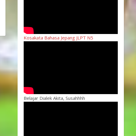
Kosakata Bahasa Jepang JLPT N5
Belajar Dialek Akita, Susahhhh