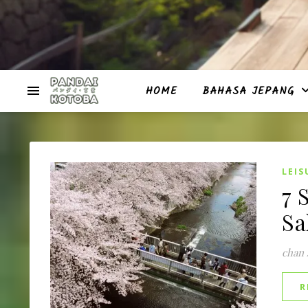
HOME
BAHASA JEPANG
LEIS
7 
Sa
chan
R