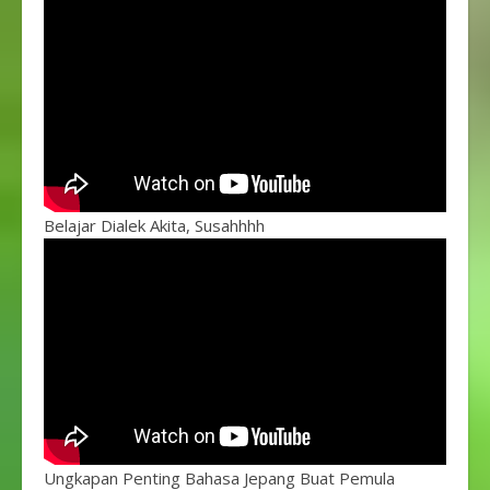
Belajar Dialek Akita, Susahhhh
Ungkapan Penting Bahasa Jepang Buat Pemula