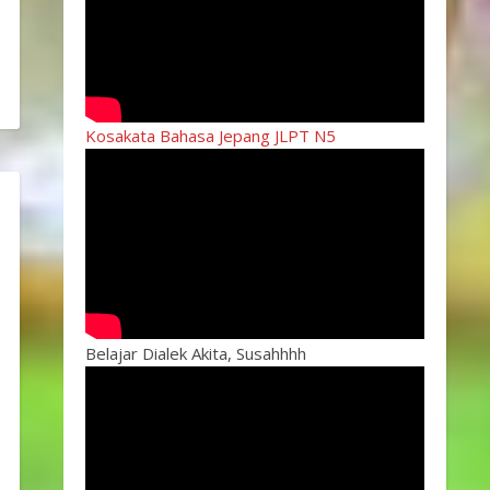
Kosakata Bahasa Jepang JLPT N5
Belajar Dialek Akita, Susahhhh