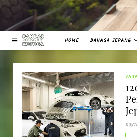
HOME
BAHASA JEPANG
BAHA
12
Pe
Je
nuge