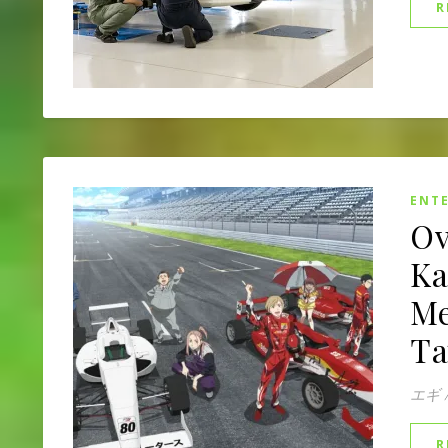
R
ENT
Ov
Ka
Me
Ta
エギ
R