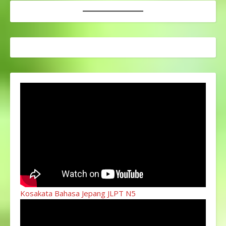
Kosakata Bahasa Jepang JLPT N5