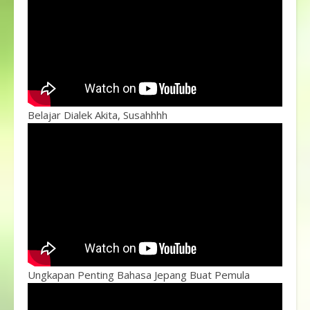
Belajar Dialek Akita, Susahhhh
Ungkapan Penting Bahasa Jepang Buat Pemula