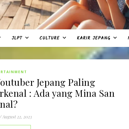
JLPT
CULTURE
KARIR JEPANG
ERTAINMENT
Youtuber Jepang Paling
rkenal : Ada yang Mina San
nal?
/
August 22, 2023