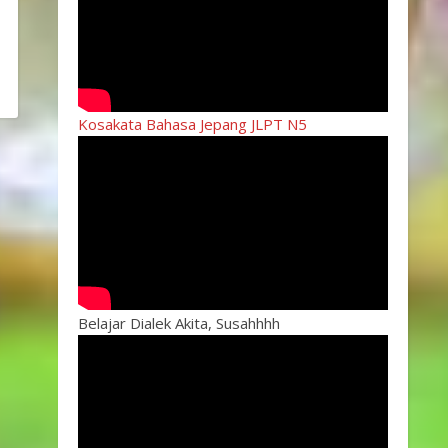
Kosakata Bahasa Jepang JLPT N5
Belajar Dialek Akita, Susahhhh