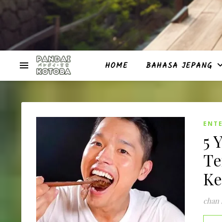
HOME
BAHASA JEPANG
ENT
5 
Te
Ke
chan