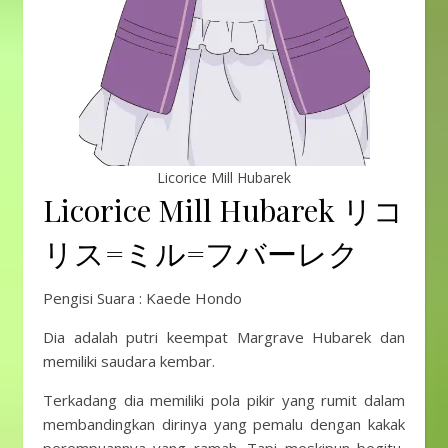
Licorice Mill Hubarek
Licorice Mill Hubarek リコ
リス=ミル=フバーレク
Pengisi Suara : Kaede Hondo
Dia adalah putri keempat Margrave Hubarek dan
memiliki saudara kembar.
Terkadang dia memiliki pola pikir yang rumit dalam
membandingkan dirinya yang pemalu dengan kakak
perempuannya yang ramah. Tapi meskipun begitu,