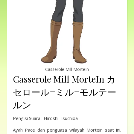
Casserole Mill MorteIn
Casserole Mill MorteIn カ
セロール=ミル=モルテー
ルン
Pengisi Suara : Hiroshi Tsuchida
Ayah Pace dan penguasa wilayah Mortein saat ini.