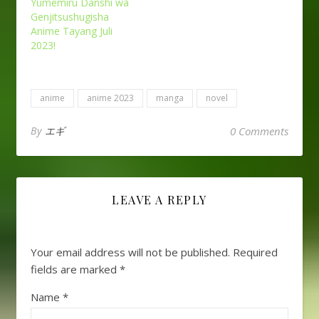
Yumemiru Danshi wa
Genjitsushugisha
Anime Tayang Juli
2023!
anime
anime 2023
manga
novel
By
エギ
0 Comments
LEAVE A REPLY
Your email address will not be published.
Required
fields are marked
*
Name
*