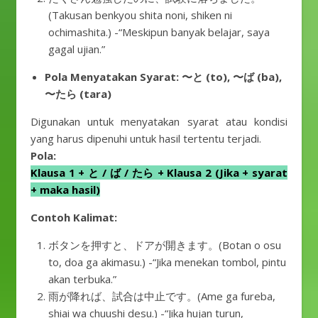
(Takusan benkyou shita noni, shiken ni
ochimashita.) -“Meskipun banyak belajar, saya
gagal ujian.”
Pola Menyatakan Syarat: 〜と (to), 〜ば (ba),
〜たら (tara)
Digunakan untuk menyatakan syarat atau kondisi
yang harus dipenuhi untuk hasil tertentu terjadi.
Pola:
Klausa 1 + と / ば / たら + Klausa 2 (Jika + syarat
+ maka hasil)
Contoh Kalimat:
ボタンを押すと、ドアが開きます。(Botan o osu
to, doa ga akimasu.) -“Jika menekan tombol, pintu
akan terbuka.”
雨が降れば、試合は中止です。(Ame ga fureba,
shiai wa chuushi desu.) -“Jika hujan turun,