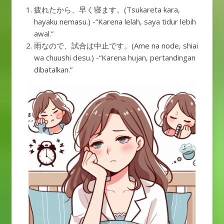
疲れたから、早く寝ます。(Tsukareta kara,
hayaku nemasu.) -“Karena lelah, saya tidur lebih
awal.”
雨なので、試合は中止です。(Ame na node, shiai
wa chuushi desu.) -“Karena hujan, pertandingan
dibatalkan.”