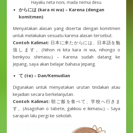
Hayaku neta noni, mada nemui desu.
からには (kara ni wa) – Karena (dengan
komitmen)
Menyatakan alasan yang disertai dengan komitmen
untuk melakukan sesuatu karena alasan tersebut.
Contoh Kalimat:
日本に来たからには、日本語を勉
強します。(Nihon ni kita kara ni wa, nihongo o
benkyou shimasu.) – Karena sudah datang ke
Jepang, saya akan belajar bahasa Jepang.
て (te) – Dan/Kemudian
Digunakan untuk menyatakan urutan tindakan atau
kejadian secara berkelanjutan.
Contoh Kalimat:
朝ご飯を食べて、学校へ行きま
す。(Asagohan o tabete, gakkou e ikimasu.) – Saya
sarapan lalu pergi ke sekolah.