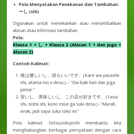
Pola Menyatakan Penekanan dan Tambahan:
〜し (shi)
Digunakan untuk menekankan atau menambahkan
alasan atau informasi tambahan.
Pola:
Klausa 1 + し + Klausa 2 (Alasan 1 + dan juga +
Alasan 2)
Contoh Kalimat:
彼は優しいし、頭もいいです。(Kare wa yasashii
shi, atama mo ii desu.) – “Dia baik hati dan juga
pintar.”
安いし、美味しいし、この店が好きです。(Yasui
shi, oishii shi, kono mise ga suki desu.) -“Murah,
enak, jadi saya suka toko ini.”
Pola kalimat Setsuzokujoshi membantu kita
menghubungkan berbagai pernyataan dengan cara