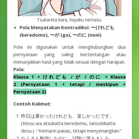
Tsukareta kara, hayaku nemasu.
Pola Menyatakan Kontradiksi: 〜けれども
(keredomo), 〜が (ga), 〜のに (noni)
Pola ini digunakan untuk menghubungkan dua
pernyataan yang saling bertentangan atau
menunjukkan hasil yang tidak sesuai dengan harapan.
Pola:
Klausa 1 + けれども / が / のに + Klausa
2 (Pernyataan 1 + tetapi / meskipun +
Pernyataan 2)
Contoh Kalimat:
昨日は暑かったけれども、楽しかったです。
(Kinou wa atsukatta keredomo, tanoshikatta
desu.) -“Kemarin panas, tetapi menyenangkan.”
たくさん勉強したのに、試験に落ちました。