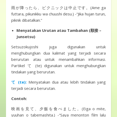
雨が降ったら、ピクニックは中止です。(Ame ga
futtara, pikunikku wa chuushi desu.) -“Jika hujan turun,
piknik dibatalkan.”
Menyatakan Urutan atau Tambahan (順接 –
Junsetsu)
Setsuzokujoshi juga digunakan untuk
menghubungkan dua kalimat yang terjadi secara
berurutan atau untuk menambahkan informasi.
Partikel て (te) digunakan untuk menghubungkan
tindakan yang berurutan.
て (te):
Menyatakan dua atau lebih tindakan yang
terjadi secara berurutan.
Contoh:
映画を見て、夕飯を食べました。(Eiga o mite,
yuuhan o tabemashita.) -“Saya menonton film lalu