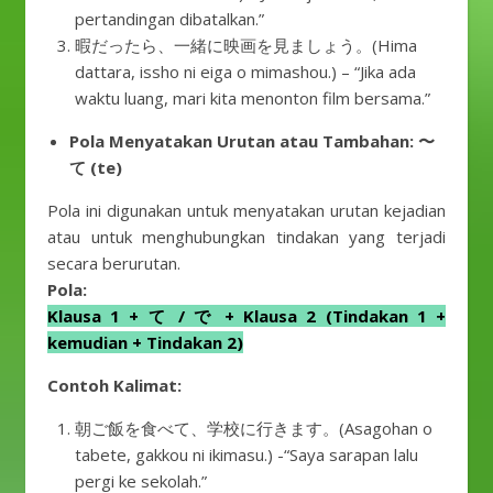
pertandingan dibatalkan.”
暇だったら、一緒に映画を見ましょう。(Hima
dattara, issho ni eiga o mimashou.) – “Jika ada
waktu luang, mari kita menonton film bersama.”
Pola Menyatakan Urutan atau Tambahan: 〜
て (te)
Pola ini digunakan untuk menyatakan urutan kejadian
atau untuk menghubungkan tindakan yang terjadi
secara berurutan.
Pola:
Klausa 1 + て / で + Klausa 2 (Tindakan 1 +
kemudian + Tindakan 2)
Contoh Kalimat:
朝ご飯を食べて、学校に行きます。(Asagohan o
tabete, gakkou ni ikimasu.) -“Saya sarapan lalu
pergi ke sekolah.”