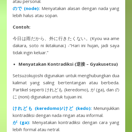
atau personal.
ので (node):
Menyatakan alasan dengan nada yang
lebih halus atau sopan.
Contoh:
今日は雨だから、外に行きたくない。(Kyou wa ame
dakara, soto ni ikitakunai.) -“Hari ini hujan, jadi saya
tidak ingin keluar.”
Menyatakan Kontradiksi (逆接 – Gyakusetsu)
Setsuzokujoshi digunakan untuk menghubungkan dua
kalimat yang saling bertentangan atau berbeda.
Partikel seperti けれども (keredomo), が (ga), dan の
に (noni) digunakan untuk tujuan ini.
けれども (keredomo)/けど (kedo):
Menunjukkan
kontradiksi dengan nada ringan atau informal.
が (ga):
Menyatakan kontradiksi dengan cara yang
lebih formal atau netral.