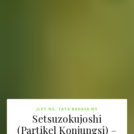
,
JLPT N5
TATA BAHASA N5
Setsuzokujoshi
(Partikel Konjungsi) –