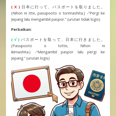
( X )
日本に行って、パスポートを取りました。
(Nihon ni itte, pasupooto o torimashita.) -“Pergi ke
Jepang lalu mengambil paspor.” (urutan tidak logis)
Perbaikan:
( √ )
パスポートを取って、日本に行きました。
(Pasupooto o totte, Nihon ni
ikimashita.) -“Mengambil paspor lalu pergi ke
Jepang.” (urutan logis)