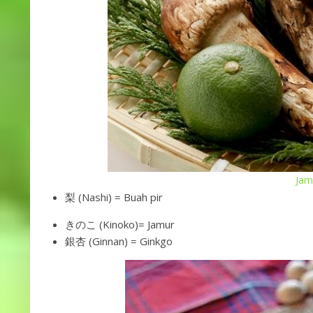
Jam
梨 (Nashi) = Buah pir
きのこ (Kinoko)= Jamur
銀杏 (Ginnan) = Ginkgo