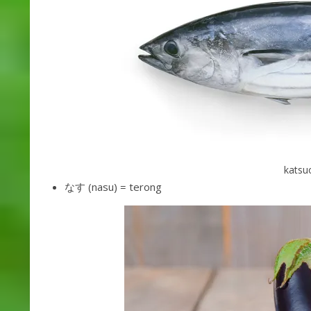
katsu
なす (nasu) = terong