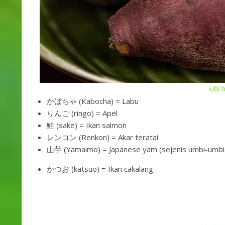
ubi 
かぼちゃ (Kabocha) = Labu
りんご (ringo) = Apel
鮭 (sake) = Ikan salmon
レンコン (Renkon) = Akar teratai
山芋 (Yamaimo) = Japanese yam (sejenis umbi-umbi
かつお (katsuo) = Ikan cakalang