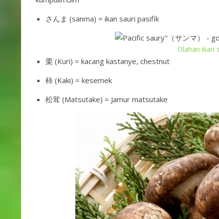
さんま (sanma) = ikan sauri pasifik
Olahan ikan 
栗 (Kuri) = kacang kastanye, chestnut
柿 (Kaki) = kesemek
松茸 (Matsutake) = Jamur matsutake