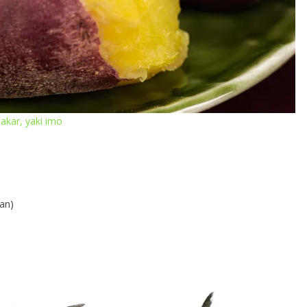
bakar, yaki imo
an)