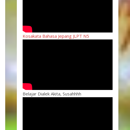
Kosakata Bahasa Jepang JLPT N5
Belajar Dialek Akita, Susahhhh