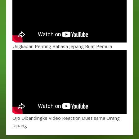
Ungkapan Penting Bahasa Jepang Buat Pemula
Ojo Dibandingke Video Reaction Duet sama Orang
Jepang