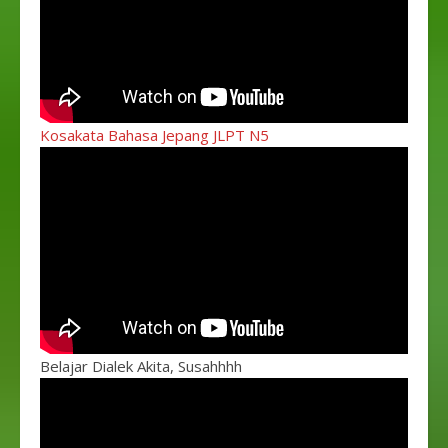
Kosakata Bahasa Jepang JLPT N5
Belajar Dialek Akita, Susahhhh