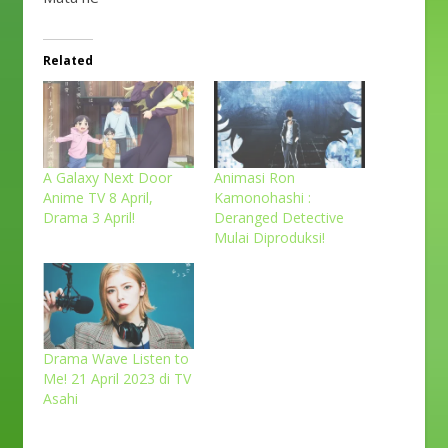
Related
A Galaxy Next Door
Animasi Ron
Anime TV 8 April,
Kamonohashi :
Drama 3 April!
Deranged Detective
Mulai Diproduksi!
Drama Wave Listen to
Me! 21 April 2023 di TV
Asahi