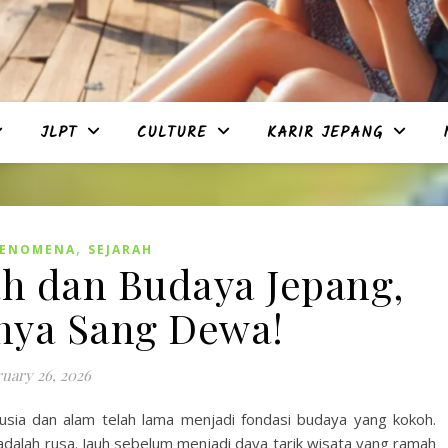
JLPT
CULTURE
KARIR JEPANG
,
FENOMENA
SEJARAH
ah dan Budaya Jepang,
nnya Sang Dewa!
uary 26, 2026
usia dan alam telah lama menjadi fondasi budaya yang kokoh.
i adalah rusa. Jauh sebelum menjadi daya tarik wisata yang ramah