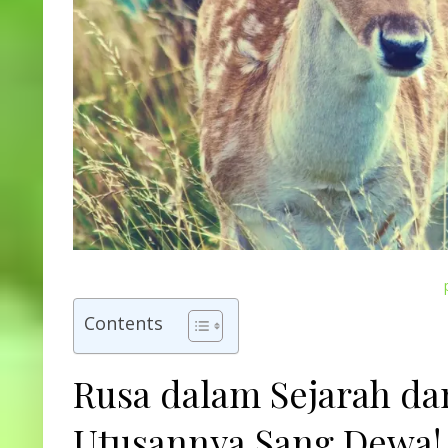
Contents
Rusa dalam Sejarah da
Utusannya Sang Dewa!