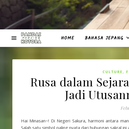
HOME
BAHASA JEPANG
,
CULTURE
Rusa dalam Sejar
Jadi Utusa
Febr
Hai Minasan~! Di Negeri Sakura, harmoni antara man
Salah satu simbol paling nyata dari hubungan sakral in