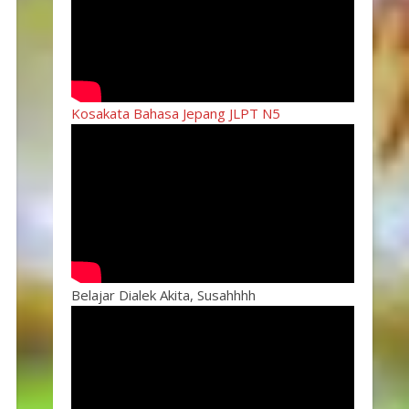
Kosakata Bahasa Jepang JLPT N5
Belajar Dialek Akita, Susahhhh