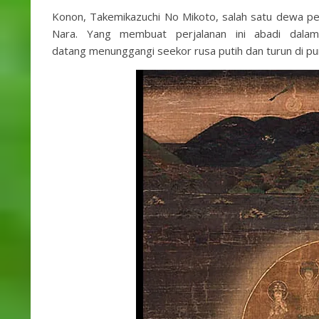
Konon, Takemikazuchi No Mikoto, salah satu dewa pel
Nara. Yang membuat perjalanan ini abadi dalam
datang menunggangi seekor rusa putih dan turun di p