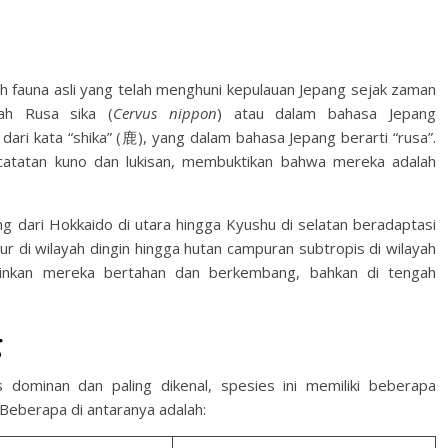
 fauna asli yang telah menghuni kepulauan Jepang sejak zaman
ah Rusa sika (
Cervus nippon
) atau dalam bahasa Jepang
dari kata “shika” (鹿), yang dalam bahasa Jepang berarti “rusa”.
catatan kuno dan lukisan, membuktikan bahwa mereka adalah
ng dari Hokkaido di utara hingga Kyushu di selatan beradaptasi
r di wilayah dingin hingga hutan campuran subtropis di wilayah
inkan mereka bertahan dan berkembang, bahkan di tengah
g
s dominan dan paling dikenal, spesies ini memiliki beberapa
 Beberapa di antaranya adalah: