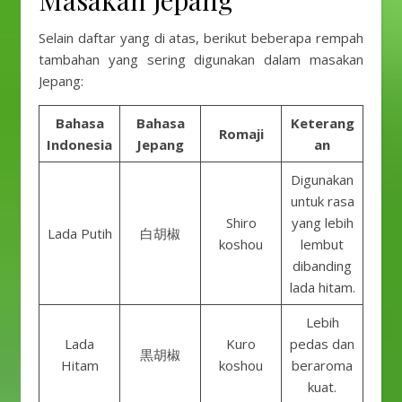
Masakan Jepang
Selain daftar yang di atas, berikut beberapa rempah
tambahan yang sering digunakan dalam masakan
Jepang:
Bahasa
Bahasa
Keterang
Romaji
Indonesia
Jepang
an
Digunakan
untuk rasa
Shiro
yang lebih
Lada Putih
白胡椒
koshou
lembut
dibanding
lada hitam.
Lebih
Lada
Kuro
pedas dan
黒胡椒
Hitam
koshou
beraroma
kuat.