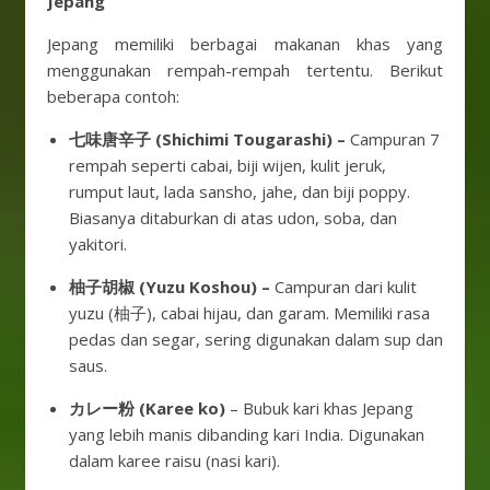
Jepang
Jepang memiliki berbagai makanan khas yang
menggunakan rempah-rempah tertentu. Berikut
beberapa contoh:
七味唐辛子 (Shichimi Tougarashi) –
Campuran 7
rempah seperti cabai, biji wijen, kulit jeruk,
rumput laut, lada sansho, jahe, dan biji poppy.
Biasanya ditaburkan di atas udon, soba, dan
yakitori.
柚子胡椒 (Yuzu Koshou) –
Campuran dari kulit
yuzu (柚子), cabai hijau, dan garam. Memiliki rasa
pedas dan segar, sering digunakan dalam sup dan
saus.
カレー粉 (Karee ko)
– Bubuk kari khas Jepang
yang lebih manis dibanding kari India. Digunakan
dalam karee raisu (nasi kari).