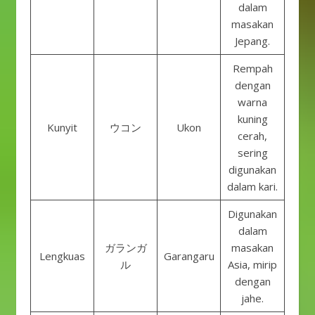
dalam
masakan
Jepang.
Rempah
dengan
warna
kuning
Kunyit
ウコン
Ukon
cerah,
sering
digunakan
dalam kari.
Digunakan
dalam
ガランガ
masakan
Lengkuas
Garangaru
ル
Asia, mirip
dengan
jahe.