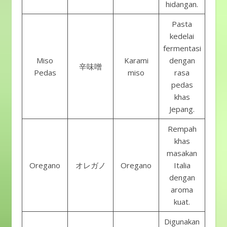
hidangan.
Pasta
kedelai
fermentasi
Miso
Karami
dengan
辛味噌
Pedas
miso
rasa
pedas
khas
Jepang.
Rempah
khas
masakan
Oregano
オレガノ
Oregano
Italia
dengan
aroma
kuat.
Digunakan