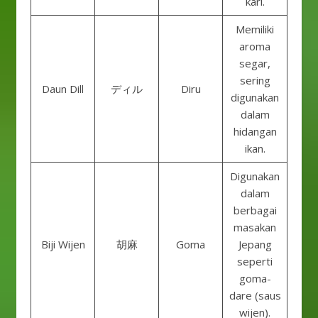
kari.
Memiliki
aroma
segar,
sering
Daun Dill
ディル
Diru
digunakan
dalam
hidangan
ikan.
Digunakan
dalam
berbagai
masakan
Biji Wijen
胡麻
Goma
Jepang
seperti
goma-
dare (saus
wijen).