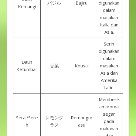
バジル
Bajiru
digunakan
Kemangi
dalam
masakan
Italia dan
Asia.
Serin
digunakan
dalam
Daun
香菜
Kousai
masakan
Ketumbar
Asia dan
Amerika
Latin.
Memberik
an aroma
segar
Serai/Sere
レモング
Remongur
pada
h
ラス
asu
makanan
dan