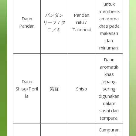
untuk
memberik
パンダン
Pandan
Daun
an aroma
リーフ / タ
riifu /
Pandan
khas pada
コノキ
Takonoki
makanan
dan
minuman.
Daun
aromatik
khas
Daun
Jepang,
Shiso/Peril
紫蘇
Shiso
sering
la
digunakan
dalam
sushi dan
tempura.
Campuran