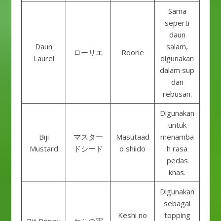
Sama
seperti
daun
Daun
salam,
ローリエ
Roorie
Laurel
digunakan
dalam sup
dan
rebusan.
Digunakan
untuk
Biji
マスター
Masutaad
menamba
Mustard
ドシード
o shiido
h rasa
pedas
khas.
Digunakan
sebagai
Keshi no
topping