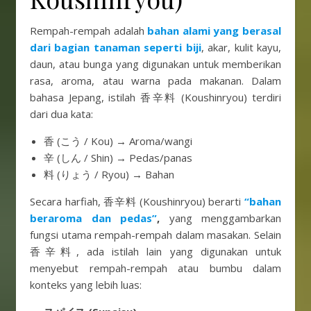
Rempah-rempah adalah
bahan alami yang berasal
dari bagian tanaman seperti biji
, akar, kulit kayu,
daun, atau bunga yang digunakan untuk memberikan
rasa, aroma, atau warna pada makanan. Dalam
bahasa Jepang, istilah 香辛料 (Koushinryou) terdiri
dari dua kata:
香 (こう / Kou) → Aroma/wangi
辛 (しん / Shin) → Pedas/panas
料 (りょう / Ryou) → Bahan
Secara harfiah, 香辛料 (Koushinryou) berarti
“bahan
beraroma dan pedas”
,
yang menggambarkan
fungsi utama rempah-rempah dalam masakan. Selain
香辛料, ada istilah lain yang digunakan untuk
menyebut rempah-rempah atau bumbu dalam
konteks yang lebih luas: