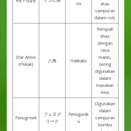
Biji Poppy
ケシの実
mi
atau
campuran
dalam roti.
Rempah
khas
dengan
rasa
Star Anise
manis,
八角
Hakkaku
(Pekak)
sering
digunakan
dalam
masakan
Asia.
Digunakan
dalam
フェヌグ
Fenuguriik
Fenugreek
campuran
リーク
u
bumbu