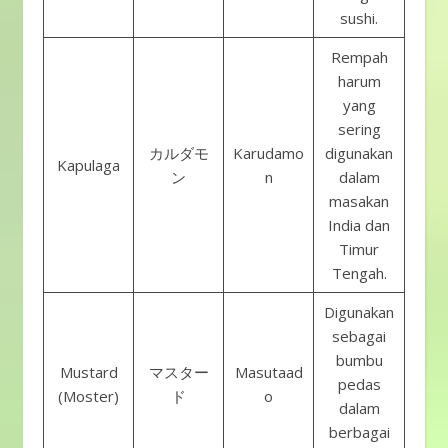
sushi.
Rempah
harum
yang
sering
カルダモ
Karudamo
digunakan
Kapulaga
ン
n
dalam
masakan
India dan
Timur
Tengah.
Digunakan
sebagai
bumbu
Mustard
マスター
Masutaad
pedas
(Moster)
ド
o
dalam
berbagai