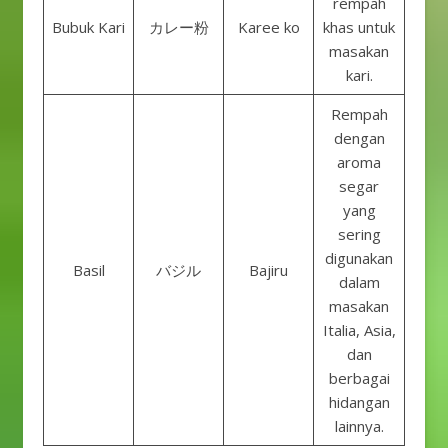
rempah
Bubuk Kari
カレー粉
Karee ko
khas untuk
masakan
kari.
Rempah
dengan
aroma
segar
yang
sering
digunakan
Basil
バジル
Bajiru
dalam
masakan
Italia, Asia,
dan
berbagai
hidangan
lainnya.