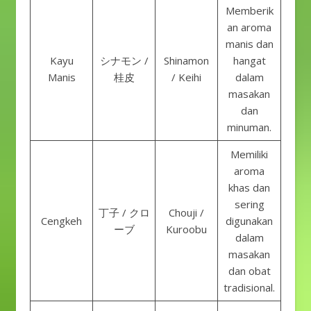
Memberik
an aroma
manis dan
Kayu
シナモン /
Shinamon
hangat
Manis
桂皮
/ Keihi
dalam
masakan
dan
minuman.
Memiliki
aroma
khas dan
sering
丁子 / クロ
Chouji /
Cengkeh
digunakan
ーブ
Kuroobu
dalam
masakan
dan obat
tradisional.