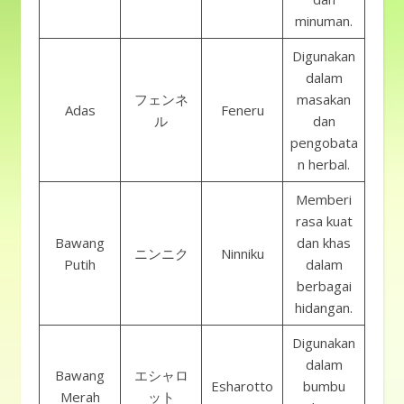
minuman.
Digunakan
dalam
フェンネ
masakan
Adas
Feneru
ル
dan
pengobata
n herbal.
Memberi
rasa kuat
Bawang
dan khas
ニンニク
Ninniku
Putih
dalam
berbagai
hidangan.
Digunakan
dalam
Bawang
エシャロ
Esharotto
bumbu
Merah
ット