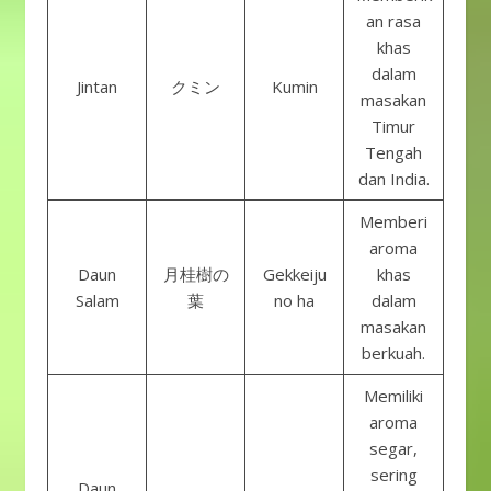
an rasa
khas
dalam
Jintan
クミン
Kumin
masakan
Timur
Tengah
dan India.
Memberi
aroma
Daun
月桂樹の
Gekkeiju
khas
Salam
葉
no ha
dalam
masakan
berkuah.
Memiliki
aroma
segar,
sering
Daun