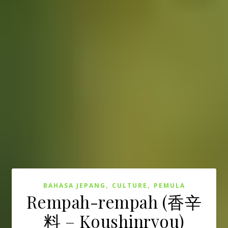
,
,
BAHASA JEPANG
CULTURE
PEMULA
Rempah-rempah (香辛
料 – Koushinryou)