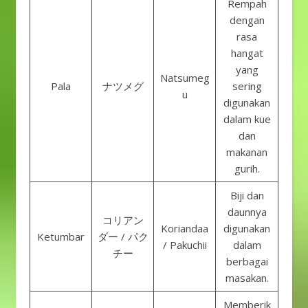
Rempah
dengan
rasa
hangat
yang
Natsumeg
Pala
ナツメグ
sering
u
digunakan
dalam kue
dan
makanan
gurih.
Biji dan
daunnya
コリアン
Koriandaa
digunakan
Ketumbar
ダー / パク
/ Pakuchii
dalam
チー
berbagai
masakan.
Memberik