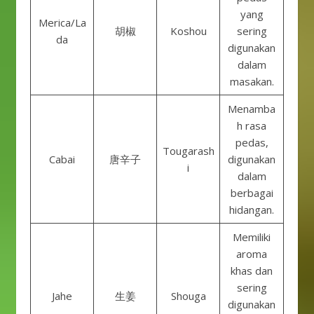
yang
Merica/La
胡椒
Koshou
sering
da
digunakan
dalam
masakan.
Menamba
h rasa
pedas,
Tougarash
Cabai
唐辛子
digunakan
i
dalam
berbagai
hidangan.
Memiliki
aroma
khas dan
sering
Jahe
生姜
Shouga
digunakan