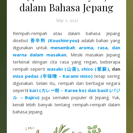
dalam Bahasa Jepang
May 1, 2025
Rempah-rempah atau dalam bahasa Jepang
disebut
香辛料 (Koushinryou
)
adalah bahan yang
digunakan untuk
menambah aroma, rasa, dan
warna dalam masakan
.
Meski masakan Jepang
terkenal dengan cita rasa yang ringan, beberapa
rempah seperti
wasabi (山葵), shiso (紫蘇)
, dan
miso pedas (辛味噌 – Karami miso)
tetap sering
digunakan. Selain itu, rempah dari berbagai negara
sepert
i
kari (カレー粉 – Karee ko) dan basil (バジ
ル – Bajiru)
juga semakin populer di Jepang. Yuk,
kenali lebih banyak tentang rempah-rempah dalam
bahasa Jepang.