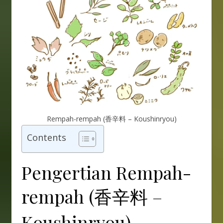
Rempah-rempah (香辛料 – Koushinryou)
Contents
Pengertian Rempah-
rempah (香辛料 –
Koushinryou)