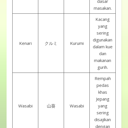
dasar
masakan.
Kacang
yang
sering
digunakan
Kenari
クルミ
Kurumi
dalam kue
dan
makanan
gurih.
Rempah
pedas
khas
Jepang
Wasabi
山葵
Wasabi
yang
sering
disajikan
dengan