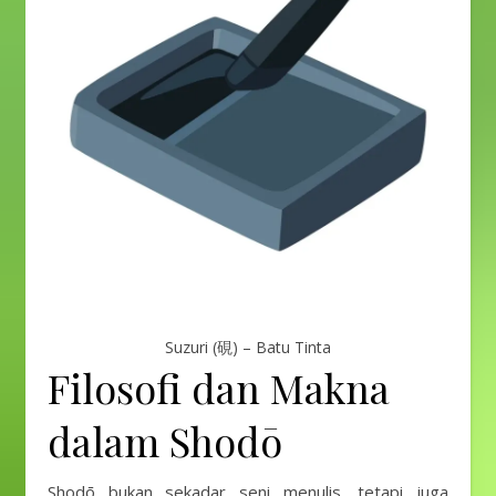
Suzuri (硯) – Batu Tinta
Filosofi dan Makna
dalam Shodō
Shodō bukan sekadar seni menulis, tetapi juga