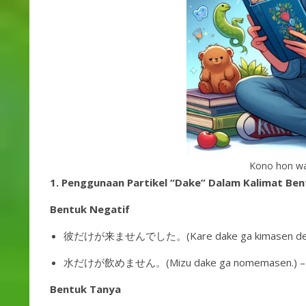
Kono hon wa
1.
Penggunaan Partikel “Dake” Dalam Kalimat Ben
Bentuk Negatif
彼だけが来ませんでした。(Kare dake ga kimasen deshita.
水だけが飲めません。(Mizu dake ga nomemasen.) – Hanya
Bentuk Tanya