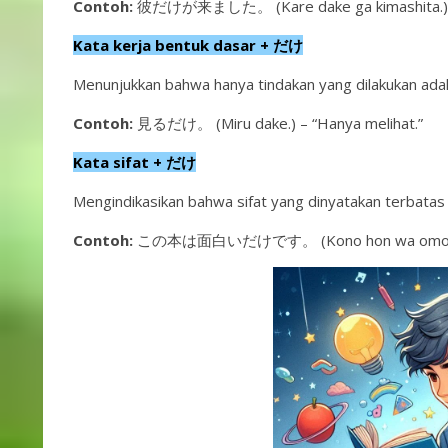
Contoh:
彼だけが来ました。 (Kare dake ga kimashita.) – 
Kata kerja bentuk dasar + だけ
Menunjukkan bahwa hanya tindakan yang dilakukan adal
Contoh:
見るだけ。 (Miru dake.) – “Hanya melihat.”
Kata sifat + だけ
Mengindikasikan bahwa sifat yang dinyatakan terbatas 
Contoh:
この本は面白いだけです。 (Kono hon wa omoshiroi da