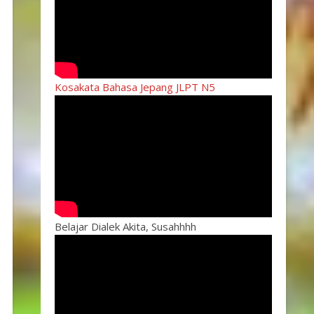
Kosakata Bahasa Jepang JLPT N5
Belajar Dialek Akita, Susahhhh