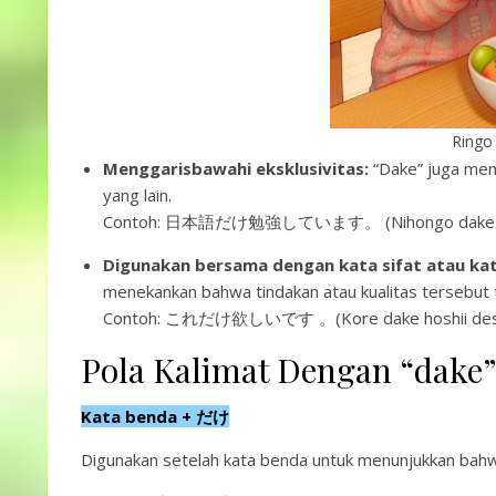
Ringo
Menggarisbawahi eksklusivitas:
“Dake” juga mene
yang lain.
Contoh: 日本語だけ勉強しています。 (Nihongo dake benkyou
Digunakan bersama dengan kata sifat atau kat
menekankan bahwa tindakan atau kualitas tersebut t
Contoh: これだけ欲しいです 。(Kore dake hoshii desu.) – 
Pola Kalimat Dengan “dake
Kata benda + だけ
Digunakan setelah kata benda untuk menunjukkan bahwa