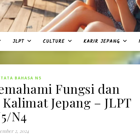
JLPT
CULTURE
KARIR JEPANG
,
TATA BAHASA N5
 Memahami Fungsi dan
Kalimat Jepang – JLPT
5/N4
ember 2, 2024