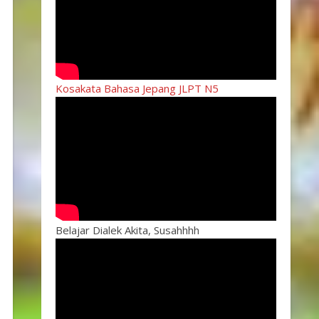
Kosakata Bahasa Jepang JLPT N5
Belajar Dialek Akita, Susahhhh