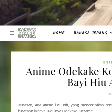
HOME
BAHASA JEPANG
ENT
Anime Odekake Ko
Bayi Hiu 
Au
Minasan, ada anime lucu nih, yang menceritakan te
binatang lainnya. Judulnya Odekake Kozame.